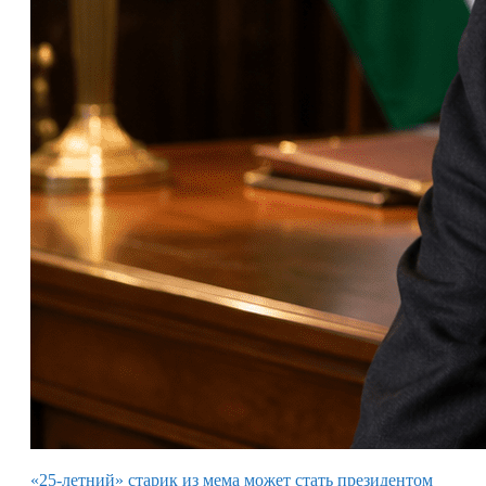
«25-летний» старик из мема может стать президентом