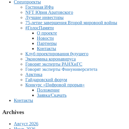
Спецпроекты
Гостиная ИФа
NFT Юрия Аратовского
Лучшие инвесторы
75-летие завершения Второй мировоой войны
#ГолосПамяти
О проекте
Новости
Партнеры
Контакты
Клуб проектирования будущего
Экономика коронавируса
Говорят эксперты РАНХиГС
Говорят эксперты Финуниверситета
Арктика
Гайдаровский форум
Конкурс «Цифровой прорыв»
Положение
Заявка/Скачать
Контакты
Archives
Август 2026
Июль 2026