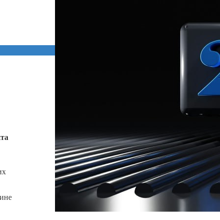
кта
их
аине