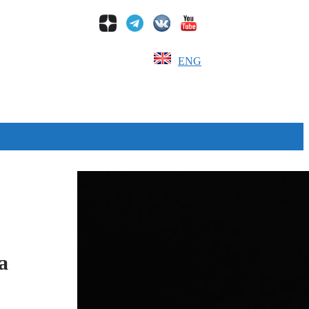
ENG
Дзен
а