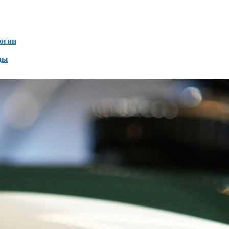
зен
огии
ды