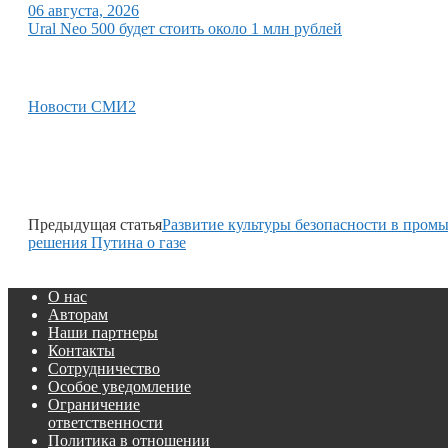
06 августа, 2026
Ural Neo 500 будет стоить около 1 млн рублей
Новости СМИ2
Предыдущая статья
Развитие культуры безопасности в пром
решения Путина о газе
О нас
Авторам
Наши партнеры
Контакты
Сотрудничество
Особое уведомление
Ограничение
ответственности
Политика в отношении