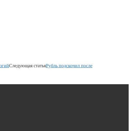
логий
Следующая статья
Рубль подскочил после