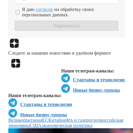
Я даю
согласие
на обработку своих
персональных данных.
Перейти в
Дзен
Следите за нашими новостями в удобном формате
Перейти в
Дзен
Наши телеграм-каналы:
Стартапы и технологии
Новые бизнес-тренды
Наши телеграм-каналы:
Стартапы и технологии
Новые бизнес-тренды
Великобритания
ЕС
Китай
нефть и газ
прогноз
российская
экономика
США
экономическая политика