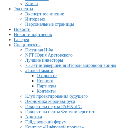
Книги
Эксперты
Экспертное мнение
Интервью
Персональные страницы
Новости
Новости партнеров
Галерея
Спецпроекты
Гостиная ИФа
NFT Юрия Аратовского
Лучшие инвесторы
75-летие завершения Второй мировоой войны
#ГолосПамяти
О проекте
Новости
Партнеры
Контакты
Клуб проектирования будущего
Экономика коронавируса
Говорят эксперты РАНХиГС
Говорят эксперты Финуниверситета
Арктика
Гайдаровский форум
Конкурс «Цифровой прорыв»