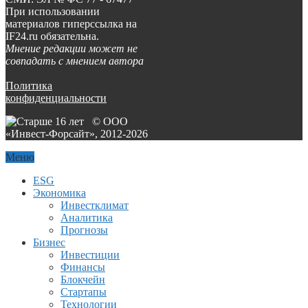
При использовании
материалов гиперссылка на
IF24.ru обязательна.
Мнение редакции может не
совпадать с мнением автора
Политика
конфиденциальности
© ООО
«Инвест-Форсайт», 2012-
2026
Меню
ESG
Экономика
Инвестклимат
Аналитика
Прогнозы
Бизнес
Инвестиции
Финансы
Блокчейн
Стартапы
Технологии