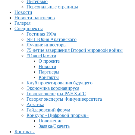
Интервью
Персональные страницы
Новости
Новости партнеров
Галерея
Спецпроекты
Гостиная ИФа
NFT Юрия Аратовского
Лучшие инвесторы
75-летие завершения Второй мировоой войны
#ГолосПамяти
О проекте
Новости
Партнеры
Контакты
Клуб проектирования будущего
Экономика коронавируса
Говорят эксперты РАНХиГС
Говорят эксперты Финуниверситета
Арктика
Гайдаровский форум
Конкурс «Цифровой прорыв»
Положение
Заявка/Скачать
Контакты