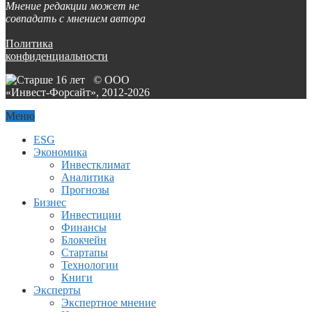
Мнение редакции может не
совпадать с мнением автора
Политика
конфиденциальности
© ООО
«Инвест-Форсайт», 2012-
2026
Меню
ESG
Экономика
Инвестклимат
Аналитика
Прогнозы
Бизнес
Инвестиции
Финансы
Блокчейн
Стартапы
Технологии
Книги
Эксперты
Экспертное мнение