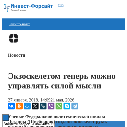
ENG
Инвестклимат
Финансы
Перейти в
Дзен
Инвестиции
Новости
Блокчейн
Стартапы
Экзоскелетом теперь можно
Технологии
управлять силой мысли
ESG
27 января, 2018, 14:09
21 мая, 2026
Книги
Ученые Федеральной политехнической школы
Лозанны (Швейцария) создали экзоскелет руки,
который управляется с помощью мозговых