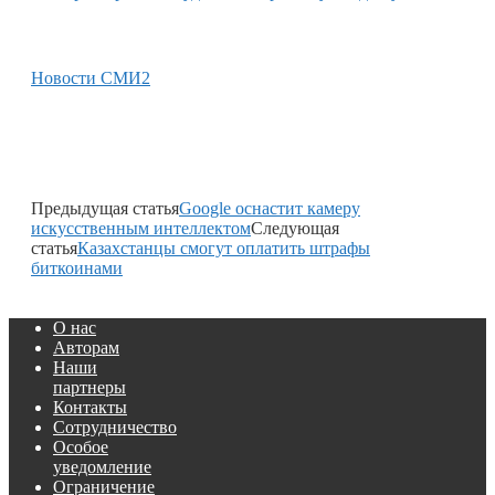
Новости СМИ2
Предыдущая статья
Google оснастит камеру
искусственным интеллектом
Следующая
статья
Казахстанцы смогут оплатить штрафы
биткоинами
О нас
Авторам
Наши
партнеры
Контакты
Сотрудничество
Особое
уведомление
Ограничение