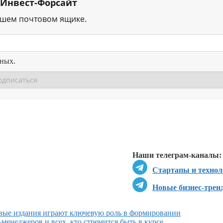
 Инвест-Форсайт
ашем почтовом ящике.
нных.
Перейти в
Перейти в
Д
Наши телеграм-каналы:
Стартапы и технол
Новые бизнес-трен
вые издания играют ключевую роль в формировании
менеджеров и всех, кто стремится быть в курсе…