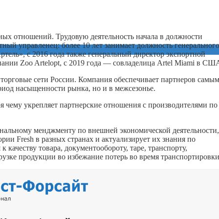
ых отношений. Трудовую деятельность начала в должности
ный управленец: более 10 лет занимает должность генеральног
ель», с 2016 года также генеральный директор экспортной
ании Zoo Artelopt, с 2019 года — совладелица Artel Miami в СШ
торговые сети России. Компания обеспечивает партнеров самы
риод насыщенности рынка, но и в межсезонье.
я чему укрепляет партн
ерские отношения с производителями по
нальному менджменту по внешней экономической деятельности,
рии Fresh в разных странах и актуализирует их знания по
 качеству товара, документообороту, таре, трансп
орту,
узке продукции во избежание потерь во время транспортировки