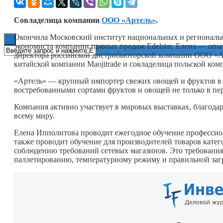
Книги
Совладелица компании
ООО «Артель»
.
Окончила Московский институт
национальных и региональн
экономиста компании прямых продаж Еdelstar. Елена — опыт
директора российской дистрибьюторской компании ООО «Арт
китайской компании Maojitrade и совладелица польской комп
«Артель» — крупный импортер свежих овощей и фруктов в 
востребованными сортами фруктов и овощей не только в пе
Компания активно участвует в мировых выставках, благодар
всему миру.
Елена Ипполитова проводит ежегодное обучение профессио
также проводит обучение для производителей товаров катего
соблюдению требований сетевых магазинов. Это требования к
паллетированию, температурному режиму и правильной загр