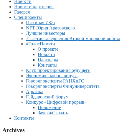
Новости
Новости партнеров
Галерея
Спецпроекты
Гостиная ИФа
NFT Юрия Аратовского
Лучшие инвесторы
75-летие завершения Второй мировоой войны
#ГолосПамяти
О проекте
Новости
Партнеры
Контакты
Клуб проектирования будущего
Экономика коронавируса
Говорят эксперты РАНХиГС
Говорят эксперты Финуниверситета
Арктика
Гайдаровский форум
Конкурс «Цифровой прорыв»
Положение
Заявка/Скачать
Контакты
Archives