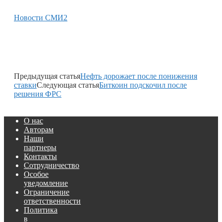
Новости СМИ2
Предыдущая статья
Нефть дорожает после понижения
ставки
Следующая статья
Биткоин подскочил после
решения ФРС
О нас
Авторам
Наши
партнеры
Контакты
Сотрудничество
Особое
уведомление
Ограничение
ответственности
Политика
в