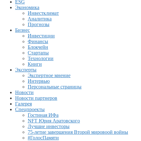
ESG
Экономика
Инвестклимат
Аналитика
Прогнозы
Бизнес
Инвестиции
Финансы
Блокчейн
Стартапы
Технологии
Книги
Эксперты
Экспертное мнение
Интервью
Персональные страницы
Новости
Новости партнеров
Галерея
Спецпроекты
Гостиная ИФа
NFT Юрия Аратовского
Лучшие инвесторы
75-летие завершения Второй мировоой войны
#ГолосПамяти