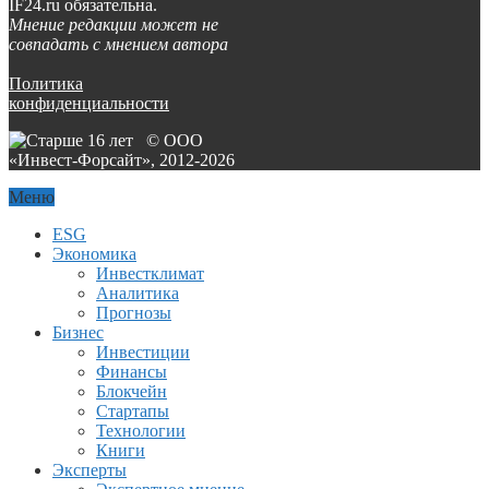
IF24.ru обязательна.
Мнение редакции может не
совпадать с мнением автора
Политика
конфиденциальности
© ООО
«Инвест-Форсайт», 2012-
2026
Меню
ESG
Экономика
Инвестклимат
Аналитика
Прогнозы
Бизнес
Инвестиции
Финансы
Блокчейн
Стартапы
Технологии
Книги
Эксперты