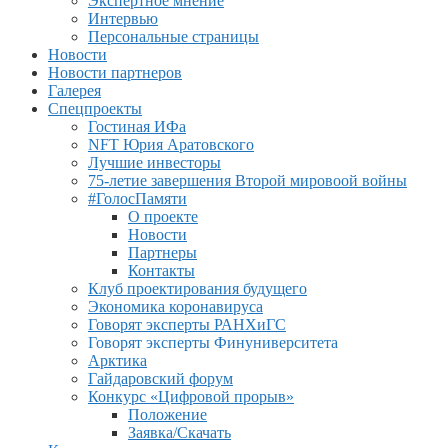
Экспертное мнение
Интервью
Персональные страницы
Новости
Новости партнеров
Галерея
Спецпроекты
Гостиная ИФа
NFT Юрия Аратовского
Лучшие инвесторы
75-летие завершения Второй мировоой войны
#ГолосПамяти
О проекте
Новости
Партнеры
Контакты
Клуб проектирования будущего
Экономика коронавируса
Говорят эксперты РАНХиГС
Говорят эксперты Финуниверситета
Арктика
Гайдаровский форум
Конкурс «Цифровой прорыв»
Положение
Заявка/Скачать