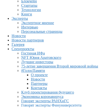
Блокчейн
Стартапы
Технологии
Книги
Эксперты
Экспертное мнение
Интервью
Персональные страницы
Новости
Новости партнеров
Галерея
Спецпроекты
Гостиная ИФа
NFT Юрия Аратовского
Лучшие инвесторы
75-летие завершения Второй мировоой войны
#ГолосПамяти
О проекте
Новости
Партнеры
Контакты
Клуб проектирования будущего
Экономика коронавируса
Говорят эксперты РАНХиГС
Говорят эксперты Финуниверситета