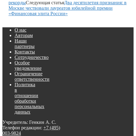
рекорды
Следующая статья
Два десятилетия признания: в
Москве чествовали лауреатов юбилейной премии
«Финансовая элита России»
О нас
Авторам
Наши
партнеры
Контакты
Сотрудничество
Особое
уведомление
Ограничение
ответственности
Политика
в
отношении
обработки
персональных
данных
Учредитель: Генкин А. С.
Телефон редакции:
+7 (495)
003-9824