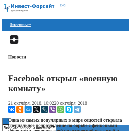
ENG
Инвестклимат
Финансы
Перейти в
Дзен
Инвестиции
Новости
Блокчейн
Стартапы
Facebook открыл «военную
Технологии
комнату»
ESG
21 октября, 2018, 10:02
20 октября, 2018
Книги
Одна из самых популярных в мире соцсетей открыла
специальное подразделение по борьбе с фейковыми
новостями, некорректной политической рекламой и