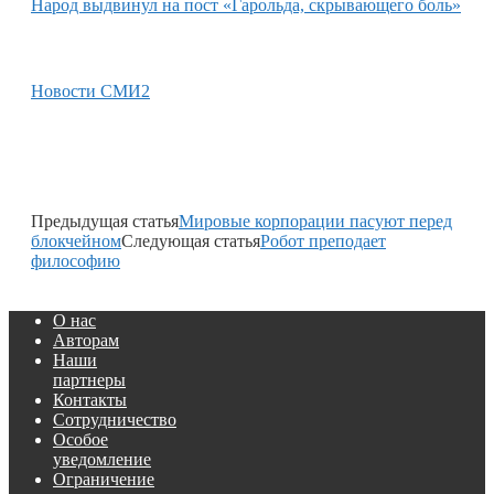
Народ выдвинул на пост «Гарольда, скрывающего боль»
Новости СМИ2
Предыдущая статья
Мировые корпорации пасуют перед
блокчейном
Следующая статья
Робот преподает
философию
О нас
Авторам
Наши
партнеры
Контакты
Сотрудничество
Особое
уведомление
Ограничение