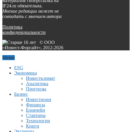
материалов гиперссылка на
IF24.ru обязательна.
Мнение редакции может не
совпадать с мнением автора
Политика
конфиденциальности
© ООО
«Инвест-Форсайт», 2012-
2026
Меню
ESG
Экономика
Инвестклимат
Аналитика
Прогнозы
Бизнес
Инвестиции
Финансы
Блокчейн
Стартапы
Технологии
Книги
Эксперты