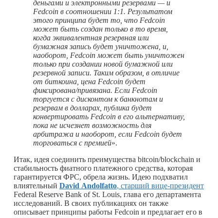
деньгами и электронными резервами — и
Fedcoin в соотношении 1:1. Результатом
этого принципа будет то, что Fedcoin
может быть создан только в то время,
когда эквивалентная резервная или
бумажная запись будет уничтожена, и,
наоборот, Fedcoin может быть уничтожен
только при создании новой бумажной или
резервной записи. Таким образом, в отличие
от биткоина, цена Fedcoin будет
фиксирована/привязана. Если Fedcoin
торгуется с дисконтом к банкнотам и
резервам в долларах, публика будет
конвертировать Fedcoin в его альтернативу,
пока не исчезнет возможность для
арбитража и наоборот, если Fedcoin будет
торговаться с премией
».
Итак, идея соединить преимущества bitcoin/blockchain и
стабильность фиатного платежного средства, которая
гарантируется ФРС, обрела жизнь. Идею подхватил
влиятельный
David
Andolfatto
, старший вице-президент
Federal Reserve Bank of St. Louis, глава его департамента
исследований. В своих публикациях он также
описывает принципы работы Fedcoin и предлагает его в