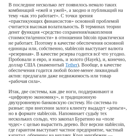
В последние несколько лет появилось немало таких
комбинаций «ежей и ужей», а заодно и публикаций на
тему «как это работает». С точки зрения
«практикующих финансистов» основной проблемой
считается высокая волатильность. В терминах теории
денег функция «средство сохранения/накопления
стоимости/ценности» в отношении bitcoin практически
не работает. Поэтому в качестве обеспечения основной
единицы или, собственно, stablecoin выступает валюта
«резервная». В качестве резерва годится всё что угодно.
Пробовали и евро, и юань, и золото (Hayek), и, конечно,
доллар США (знаменитый
Tether
). Вообще, в качестве
обеспечения годится любой более-менее ликвидный
актив: предлагали даже недвижимость или товар
«рабочая сила».
Итак, две системы, как две ноги, поддерживают и
«цифровую экономику», и традиционную
двухуровневую банковскую систему. Но
системы-то
разные: при внесении залога клиенту выдадут «деньги»,
но в формате stablecoin. Напоминает судьбу тех
нескольких сольдо, что закопал Буратино на «поле
чудес» с целью вырастить дерево. Все версии stablecoin,
где гарантом выступает частное предприятие, частный
капитал, обречены на неудачу. Крах неизбежен —