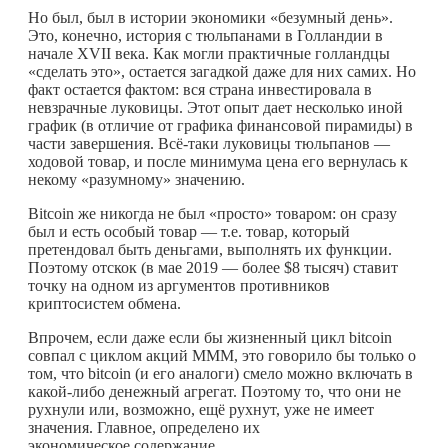
Но был, был в истории экономики «безумный день».
Это, конечно, история с тюльпанами в Голландии в
начале XVII века. Как могли практичные голландцы
«сделать это», остается загадкой даже для них самих. Но
факт остается фактом: вся страна инвестировала в
невзрачные луковицы. Этот опыт дает несколько иной
график (в отличие от графика финансовой пирамиды) в
части завершения. Всё-таки луковицы тюльпанов —
ходовой товар, и после минимума цена его вернулась к
некому «разумному» значению.
Bitcoin же никогда не был «просто» товаром: он сразу
был и есть особый товар — т.е. товар, который
претендовал быть деньгами, выполнять их функции.
Поэтому отскок (в мае 2019 — более $8 тысяч) ставит
точку на одном из аргументов противников
криптосистем обмена.
Впрочем, если даже если бы жизненный цикл bitcoin
совпал с циклом акций МММ, это говорило бы только о
том, что bitcoin (и его аналоги) смело можно включать в
какой-либо
денежный агрегат. Поэтому то, что они не
рухнули или, возможно, ещё рухнут, уже не имеет
значения. Главное, определено их
экономическое содержание.