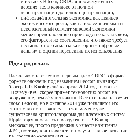
ипостасях Bitcoin, CBDC и промежуточных
версиях, т.е. в коридоре от полной
децентрализации до полной централизации;
цифровая/виртуальная экономика как драйвер
экономического роста, как наиболее значимый и
перспективный сегмент мировой экономики
меняет представления о производстве как таковом,
его факторах и их соотношении, что также требует
нестандартного анализа категории «цифровые
деньги» и оценки перспектив их использования.
Идея родилась
Насколько мне известно, первым идею CBDC в форме/
формате блокчейн под названием Fedcoin выдвинул
блогер
J. P. Koning
ещё в апреле 2014 года в статье
«Почему ФРС скорее примет технологию bitcoin на
вооружение, чем её уничтожит». В статье пока не звучит
слово Fedcoin, но в октябре 2014 уже появляется его
статья с таким названием. На тот момент уже
существовала криптоплатформа для платежных систем
Ripple, идея «носилась в воздухе», и J. P. Koning
высказал её, просто предложив в качестве эмитента
ФРС, поэтому криптовалюта и получила такое название,
т.е. дословно «монета ФРС».