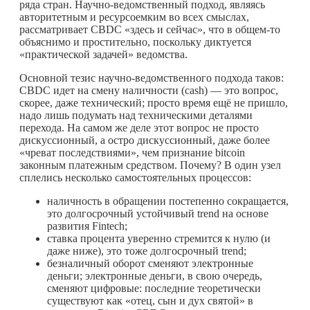
ряда стран. Научно-ведомственный подход, являясь
авторитетным и ресурсоемким во всех смыслах,
рассматривает CBDC «здесь и сейчас», что в
общем-то
объяснимо и простительно, поскольку диктуется
«практической задачей» ведомства.
Основной тезис научно-ведомственного подхода таков:
CBDC идет на смену наличности (cash) — это вопрос,
скорее, даже технический; просто время ещё не пришло,
надо лишь подумать над техническими деталями
перехода. На самом же деле этот вопрос не просто
дискуссионный, а остро дискуссионный, даже более
«чреват последствиями», чем признание bitcoin
законным платежным средством. Почему? В один узел
сплелись несколько самостоятельных процессов:
наличность в обращении постепенно сокращается,
это долгосрочный устойчивый trend на основе
развития Fintech;
ставка процента уверенно стремится к нулю (и
даже ниже), это тоже долгосрочный trend;
безналичный оборот сменяют электронные
деньги; электронные деньги, в свою очередь,
сменяют цифровые: последние теоретически
существуют как «отец, сын и дух святой» в