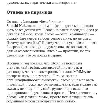
рукоплескать, а критически анализировать.
Отнюдь не пирамида
Со дня публикации «Белой книги»
Satoshi
Nakamoto
, или «манифеста крипты», прошло
чуть более десяти лет. Особенно важен последний год (с
декабря 2017-го), когда bitcoin — этот Терминатор I —
должен был умереть после резкого пике, но не умер.
Почему должен был? Потому что, по сути, bitcoin — это
β-версия (beta-testing) продукта: она, мягко скажем,
далека от совершенства. Bitcoin — прототип, но так
сложилось, что он пошёл в серию.
Прошлый год показал, что bitcoin не повторяет
стандартный график финансовой пирамиды, и
разговоры, что это «электронный аналог МММ», не
прекратились, но поутихли. С точки зрения
организационно-экономической, bitcoin и не мог быть
пирамидой, поскольку он принадлежит, если можно так
сказать, не лицу или узкой группе лиц, а всем, что
принципиально, участникам проекта. Центра эмиссии у
bitcoin, как у акций МММ, просто нет. Каждый вновь
созданный bitcoin фиксируется всей сетью.