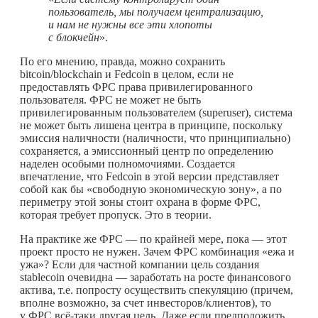
пользователь, мы получаем централизацию,
и нам не нужны все эти хлопоты
с блокчейн
».
По его мнению, правда, можно сохранить
bitcoin/blockchain и Fedcoin в целом, если не
предоставлять ФРС права привилегированного
пользователя. ФРС не может не быть
привилегированным пользователем (superuser), система
не может быть лишена центра в принципе, поскольку
эмиссия наличности (наличности, что принципиально)
сохраняется, а эмиссионный центр по определению
наделен особыми полномочиями. Создается
впечатление, что Fedcoin в этой версии представляет
собой как бы «свободную экономическую зону», а по
периметру этой зоны стоит охрана в форме ФРС,
которая требует пропуск. Это в теории.
На практике же ФРС — по крайней мере, пока — этот
проект просто не нужен. Зачем ФРС комбинация «ежа и
ужа»? Если для частной компании цель создания
stablecoin очевидна — заработать на росте финансового
актива, т.е. попросту осуществить спекуляцию (причем,
вполне возможно, за счет инвесторов/клиентов), то
у ФРС всё-таки другая цель. Даже если предположить,