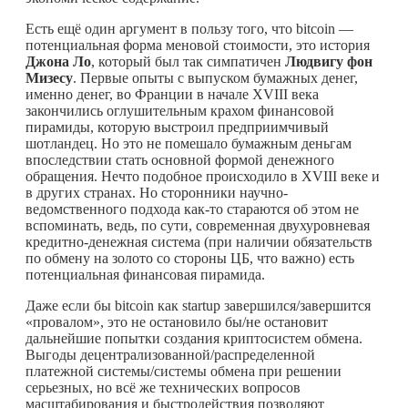
Есть ещё один аргумент в пользу того, что bitcoin —
потенциальная форма меновой стоимости, это история
Джона Ло
, который был так симпатичен
Людвигу фон
Мизесу
. Первые опыты с выпуском бумажных денег,
именно денег, во Франции в начале XVIII века
закончились оглушительным крахом финансовой
пирамиды, которую выстроил предприимчивый
шотландец. Но это не помешало бумажным деньгам
впоследствии стать основной формой денежного
обращения. Нечто подобное происходило в XVIII веке и
в других странах. Но сторонники научно-
ведомственного подхода
как-то
стараются об этом не
вспоминать, ведь, по сути, современная двухуровневая
кредитно-денежная система (при наличии обязательств
по обмену на золото со стороны ЦБ, что важно) есть
потенциальная финансовая пирамида.
Даже если бы bitcoin как startup завершился/завершится
«провалом», это не остановило бы/не остановит
дальнейшие попытки создания криптосистем обмена.
Выгоды децентрализованной/распределенной
платежной системы/системы обмена при решении
серьезных, но всё же технических вопросов
масштабирования и быстродействия позволяют