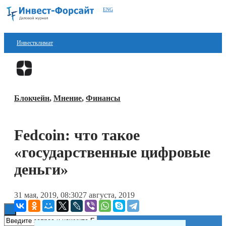
ENG
Инвестклимат
Финансы
Перейти в
Дзен
Инвестиции
Блокчейн
,
Мнение
,
Финансы
Блокчейн
Стартапы
Fedcoin: что такое
Технологии
«государственные цифровые
ESG
деньги»
Книги
31 мая, 2019, 08:30
27 августа, 2019