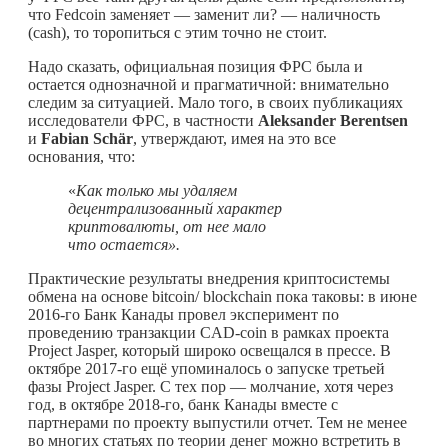
что Fedcoin заменяет — заменит ли? — наличность
(cash), то торопиться с этим точно не стоит.
Надо сказать, официальная позиция ФРС была и
остается однозначной и прагматичной: внимательно
следим за ситуацией. Мало того, в своих публикациях
исследователи ФРС, в частности
Aleksander
Berentsen
и
Fabian
Sch
ä
r
, утверждают, имея на это все
основания, что:
«
Как только мы удаляем
децентрализованный характер
криптовалюты, от нее мало
что остается».
Практические результаты внедрения криптосистемы
обмена на основе bitcoin/ blockchain пока таковы: в июне
2016-го Банк Канады провел эксперимент по
проведению транзакции CAD-coin в рамках проекта
Project Jasper, который широко освещался в прессе. В
октябре 2017-го ещё упоминалось о запуске третьей
фазы Project Jasper. С тех пор — молчание, хотя через
год, в октябре 2018-го, банк Канады вместе с
партнерами по проекту выпустили отчет. Тем не менее
во многих статьях по теории денег можно встретить в