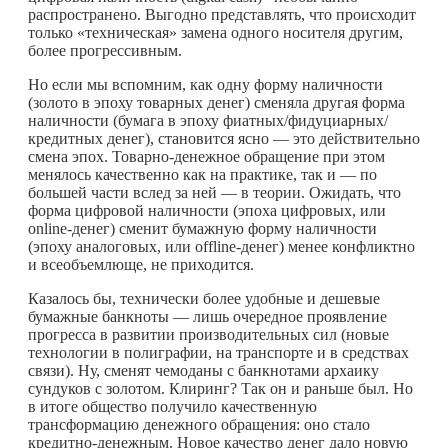
распространено. Выгодно представлять, что происходит
только «техническая» замена одного носителя другим,
более прогрессивным.
Но если мы вспомним, как одну форму наличности
(золото в эпоху товарных денег) сменяла другая форма
наличности (бумага в эпоху фиатных/фидуциарных/
кредитных денег), становится ясно — это действительно
смена эпох. Товарно-денежное обращение при этом
менялось качественно как на практике, так и — по
большей части вслед за ней — в теории. Ожидать, что
форма цифровой наличности (эпоха цифровых, или
online-денег) сменит бумажную форму наличности
(эпоху аналоговых, или offline-денег) менее конфликтно
и всеобъемлюще, не приходится.
Казалось бы, технически более удобные и дешевые
бумажные банкноты — лишь очередное проявление
прогресса в развитии производительных сил (новые
технологии в полиграфии, на транспорте и в средствах
связи). Ну, сменят чемоданы с банкнотами архаику
сундуков с золотом. Клиринг? Так он и раньше был. Но
в итоге общество получило качественную
трансформацию денежного обращения: оно стало
кредитно-денежным. Новое качество денег дало новую