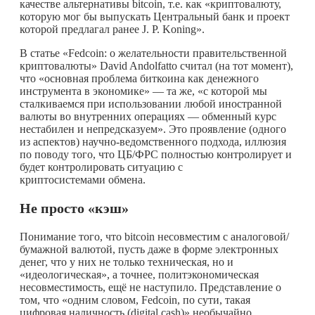
качестве альтернативы bitcoin, т.е. как «криптовалюту,
которую мог бы выпускать Центральный банк и проект
которой предлагал ранее J. P. Koning».
В статье «Fedcoin: о желательности правительственной
криптовалюты» David Andolfatto считал (на тот момент),
что «основная проблема биткоина как денежного
инструмента в экономике» — та же, «с которой мы
сталкиваемся при использовании любой иностранной
валюты во внутренних операциях — обменный курс
нестабилен и непредсказуем». Это проявление (одного
из аспектов) научно-ведомственного подхода, иллюзия
по поводу того, что ЦБ/ФРС полностью контролирует и
будет контролировать ситуацию с
криптосистемами обмена.
Не просто «кэш»
Понимание того, что bitcoin несовместим с аналоговой/
бумажной валютой, пусть даже в форме электронных
денег, что у них не только техническая, но и
«идеологическая», а точнее, политэкономическая
несовместимость, ещё не наступило. Представление о
том, что «одним словом, Fedcoin, по сути, такая
цифровая наличность (digital cash)» необычайно