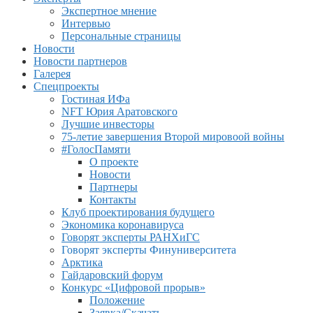
Экспертное мнение
Интервью
Персональные страницы
Новости
Новости партнеров
Галерея
Спецпроекты
Гостиная ИФа
NFT Юрия Аратовского
Лучшие инвесторы
75-летие завершения Второй мировоой войны
#ГолосПамяти
О проекте
Новости
Партнеры
Контакты
Клуб проектирования будущего
Экономика коронавируса
Говорят эксперты РАНХиГС
Говорят эксперты Финуниверситета
Арктика
Гайдаровский форум
Конкурс «Цифровой прорыв»
Положение
Заявка/Скачать