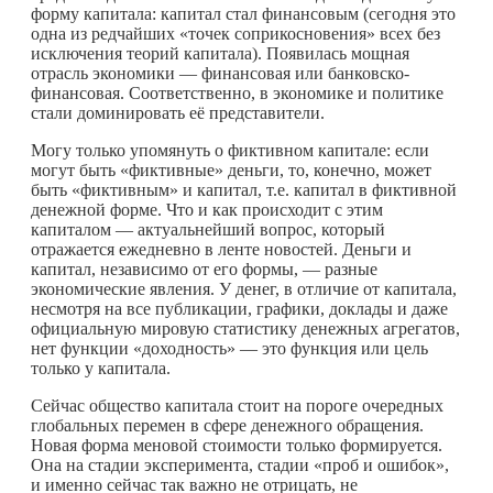
форму капитала: капитал стал финансовым (сегодня это
одна из редчайших «точек соприкосновения» всех без
исключения теорий капитала). Появилась мощная
отрасль экономики — финансовая или банковско-
финансовая. Соответственно, в экономике и политике
стали доминировать её представители.
Могу только упомянуть о фиктивном капитале: если
могут быть «фиктивные» деньги, то, конечно, может
быть «фиктивным» и капитал, т.е. капитал в фиктивной
денежной форме. Что и как происходит с этим
капиталом — актуальнейший вопрос, который
отражается ежедневно в ленте новостей. Деньги и
капитал, независимо от его формы, — разные
экономические явления. У денег, в отличие от капитала,
несмотря на все публикации, графики, доклады и даже
официальную мировую статистику денежных агрегатов,
нет функции «доходность» — это функция или цель
только у капитала.
Сейчас общество капитала стоит на пороге очередных
глобальных перемен в сфере денежного обращения.
Новая форма меновой стоимости только формируется.
Она на стадии эксперимента, стадии «проб и ошибок»,
и именно сейчас так важно не отрицать, не