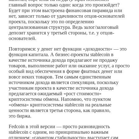
главный вопрос только один: когда это произойдет?
Будет при этом выстроена финансовая пирамида или
нет, зависит только от удачливости отцов-основателей
проекта, поскольку это по определению
централизованная структура. Ведь залог/залоговый
депозит хранится у третьей стороны, т.е. у отцов-
основателей.
Повторимся: у денег нет функции «доходности» — это
функция капитала. А бизнес-проекты stablecoin в
качестве источника дохода предлагают не продажу
товаров, выполнение работ или оказание услуг, а просто
особый вид обеспечения в форме фиатных денег или
вовсе неких товаров. Тем самым единственным
источником дохода является спекуляция, поскольку
участникам проекта в качестве источника дохода
предлагается ожидаемый «рост стоимости»
криптосистемы обмена. Напомню, что пунктом
«обмена» криптосистемы stablecoin на реальные
ценности является третья сторона, как правило,
это биржа.
Fedcoin в этой версии — просто разновидность
stablecoin с одним, но принципиально важным
отличием: «гарантом стабильности» выступает сам