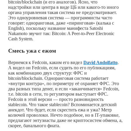
bitcoin/blockchain (и его аналогов). Ясно, что
надстройки или центра в виде ЦБ или
какого-то
иного
органа управления такая система не предусматривает.
Это одноуровневая система — программисты часто
говорят: одноранговая, даже «пиринговая» (калька с
English), поскольку название манифеста Satoshi
Nakamoto звучит так: Bitcoin: A Peer-to-Peer Electronic
Cash System.
Смесь ужа с ежом
Вернемся к Fedcoin, каким его видел
David Andolfatto
.
А видел он Fedcoin, если судить по его публикациям,
как комбинацию двух структур: ФРС и
bitcoin/blockchain. Одноранговая система работает
«внутри контура», по периметру её охраняет ФРС. Это
два разных типа денег, и если «заканчивается» Fedcoin,
т.е. bitcoin в сети, то регулятором выступает ФРС.
Fedcoin в этой версии — просто разновидность
stablecoin. Что такое stablecoin? Вспоминается детский
анекдот. Что будет, если скрестить ежа и ужа? Метр
колючей проволоки. Нечто подобное, но в IT-упаковке,
предлагают энтузиасты даже не криптосистем обмена, а,
скорее, банального фиата.