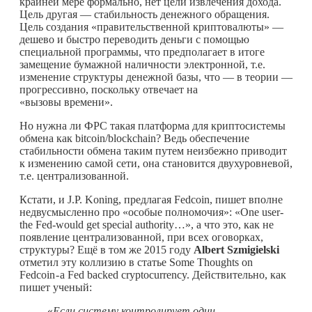
крайней мере формально, нет цели извлечения дохода.
Цель другая — стабильность денежного обращения.
Цель создания «правительственной криптовалюты» —
дешево и быстро переводить деньги с помощью
специальной программы, что предполагает в итоге
замещение бумажной наличности электронной, т.е.
изменение структуры денежной базы, что — в теории —
прогрессивно, поскольку отвечает на
«вызовы времени».
Но нужна ли ФРС такая платформа для криптосистемы
обмена как bitcoin/blockchain? Ведь обеспечение
стабильности обмена таким путем неизбежно приводит
к изменению самой сети, она становится двухуровневой,
т.е. централизованной.
Кстати, и J.P. Koning, предлагая Fedcoin, пишет вполне
недвусмысленно про «особые полномочия»: «One user-
the Fed-would get special authority…», а что это, как не
появление централизованной, при всех оговорках,
структуры? Ещё в том же 2015 году
Albert
Szmigielski
отметил эту коллизию в статье Some Thoughts on
Fedcoin - a Fed backed cryptocurrency. Действительно, как
пишет ученый:
«
Если систему контролирует один