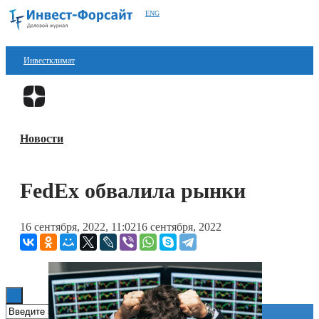
ENG
Инвестклимат
Финансы
Перейти в
Дзен
Инвестиции
Новости
Блокчейн
Стартапы
FedEx обвалила рынки
Технологии
16 сентября, 2022, 11:02
16 сентября, 2022
ESG
Книги