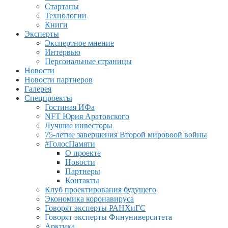
Стартапы
Технологии
Книги
Эксперты
Экспертное мнение
Интервью
Персональные страницы
Новости
Новости партнеров
Галерея
Спецпроекты
Гостиная ИФа
NFT Юрия Аратовского
Лучшие инвесторы
75-летие завершения Второй мировоой войны
#ГолосПамяти
О проекте
Новости
Партнеры
Контакты
Клуб проектирования будущего
Экономика коронавируса
Говорят эксперты РАНХиГС
Говорят эксперты Финуниверситета
Арктика