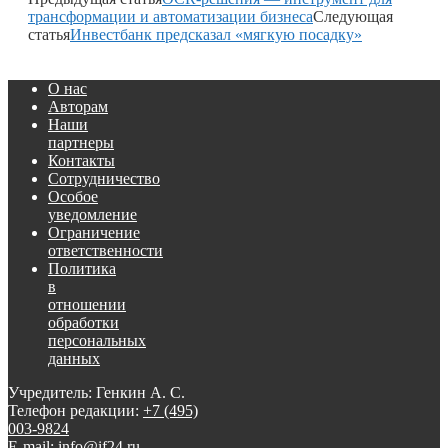
трансформации и автоматизации бизнеса
Следующая
статья
Инвестбанк предсказал «мягкую посадку»
О нас
Авторам
Наши
партнеры
Контакты
Сотрудничество
Особое
уведомление
Ограничение
ответственности
Политика
в
отношении
обработки
персональных
данных
Учредитель: Генкин А. С.
Телефон редакции:
+7 (495)
003-9824
E-mail: info@if24.ru