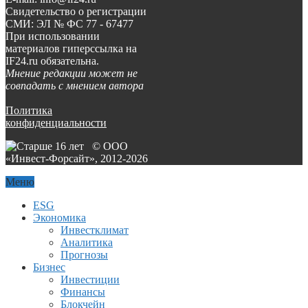
Свидетельство о регистрации
СМИ: ЭЛ № ФС 77 - 67477
При использовании
материалов гиперссылка на
IF24.ru обязательна.
Мнение редакции может не
совпадать с мнением автора
Политика
конфиденциальности
© ООО
«Инвест-Форсайт», 2012-
2026
Меню
ESG
Экономика
Инвестклимат
Аналитика
Прогнозы
Бизнес
Инвестиции
Финансы
Блокчейн