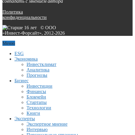
совпадать с мнением автора
Политика
конфиденциальности
© ООО
«Инвест-Форсайт», 2012-
2026
Меню
ESG
Экономика
Инвестклимат
Аналитика
Прогнозы
Бизнес
Инвестиции
Финансы
Блокчейн
Стартапы
Технологии
Книги
Эксперты
Экспертное мнение
Интервью
Персональные страницы