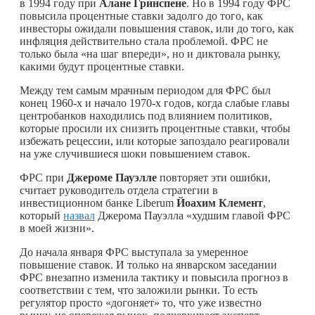
в 1994 году при
Алане
Гринспене
. Но в 1994 году ФРС
повысила процентные ставки задолго до того, как
инвесторы ожидали повышения ставок, или до того, как
инфляция действительно стала проблемой. ФРС не
только была «на шаг впереди», но и диктовала рынку,
какими будут процентные ставки.
Между тем самым мрачным периодом для ФРС был
конец 1960-х и начало 1970-х годов, когда слабые главы
центробанков находились под влиянием политиков,
которые просили их снизить процентные ставки, чтобы
избежать рецессии, или которые запоздало реагировали
на уже случившиеся шоки повышением ставок.
ФРС при
Джероме Пауэлле
повторяет эти ошибки,
считает руководитель отдела стратегии в
инвестиционном банке Liberum
Йоахим Клемент
,
который
назвал
Джерома Пауэлла «худшим главой ФРС
в моей жизни».
До начала января ФРС выступала за умеренное
повышение ставок. И только на январском заседании
ФРС внезапно изменила тактику и повысила прогноз в
соответствии с тем, что заложили рынки. То есть
регулятор просто «догоняет» то, что уже известно