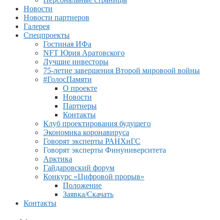
Новости
Новости партнеров
Галерея
Спецпроекты
Гостиная ИФа
NFT Юрия Аратовского
Лучшие инвесторы
75-летие завершения Второй мировоой войны
#ГолосПамяти
О проекте
Новости
Партнеры
Контакты
Клуб проектирования будущего
Экономика коронавируса
Говорят эксперты РАНХиГС
Говорят эксперты Финуниверситета
Арктика
Гайдаровский форум
Конкурс «Цифровой прорыв»
Положение
Заявка/Скачать
Контакты