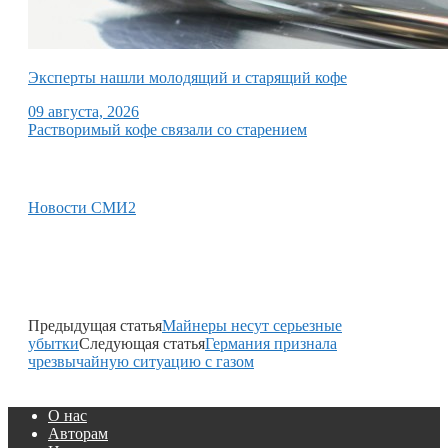
Эксперты нашли молодящий и старящий кофе
09 августа, 2026
Растворимый кофе связали со старением
Новости СМИ2
Предыдущая статья
Майнеры несут серьезные
убытки
Следующая статья
Германия признала
чрезвычайную ситуацию с газом
О нас
Авторам