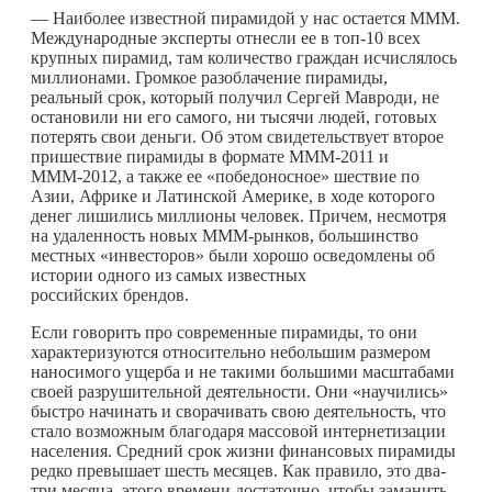
— Наиболее известной пирамидой у нас остается МММ.
Международные эксперты отнесли ее в топ-10 всех
крупных пирамид, там количество граждан исчислялось
миллионами. Громкое разоблачение пирамиды,
реальный срок, который получил Сергей Мавроди, не
остановили ни его самого, ни тысячи людей, готовых
потерять свои деньги. Об этом свидетельствует второе
пришествие пирамиды в формате МММ-2011 и
МММ-2012, а также ее «победоносное» шествие по
Азии, Африке и Латинской Америке, в ходе которого
денег лишились миллионы человек. Причем, несмотря
на удаленность новых МММ-рынков, большинство
местных «инвесторов» были хорошо осведомлены об
истории одного из самых известных
российских брендов.
Если говорить про современные пирамиды, то они
характеризуются относительно небольшим размером
наносимого ущерба и не такими большими масштабами
своей разрушительной деятельности. Они «научились»
быстро начинать и сворачивать свою деятельность, что
стало возможным благодаря массовой интернетизации
населения. Средний срок жизни финансовых пирамиды
редко превышает шесть месяцев. Как правило, это два-
три месяца, этого времени достаточно, чтобы заманить