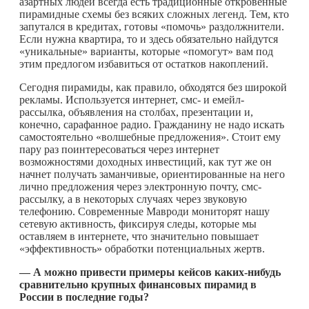
азартных людей всегда есть традиционные откровенные
пирамидные схемы без всяких сложных легенд. Тем, кто
запутался в кредитах, готовы «помочь» раздолжнители.
Если нужна квартира, то и здесь обязательно найдутся
«уникальные» варианты, которые «помогут» вам под
этим предлогом избавиться от остатков накоплений.
Сегодня пирамиды, как правило, обходятся без широкой
рекламы. Используется интернет, смс- и емейл-
рассылка, объявления на столбах, презентации и,
конечно, сарафанное радио. Гражданину не надо искать
самостоятельно «волшебные предложения». Стоит ему
пару раз поинтересоваться через интернет
возможностями доходных инвестиций, как тут же он
начнет получать заманчивые, ориентированные на него
лично предложения через электронную почту, смс-
рассылку, а в некоторых случаях через звуковую
телефонию. Современные Мавроди мониторят нашу
сетевую активность, фиксируя следы, которые мы
оставляем в интернете, что значительно повышает
«эффективность» обработки потенциальных жертв.
— А можно привести примеры кейсов
каких-нибудь
сравнительно крупных финансовых пирамид в
России в последние годы?