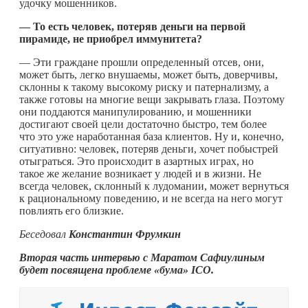
удочку мошенников.
— То есть человек, потеряв деньги на первой
пирамиде, не приобрел иммунитета?
— Эти граждане прошли определенный отсев, они,
может быть, легко внушаемы, может быть, доверчивы,
склонны к такому высокому риску и патернализму, а
также готовы на многие вещи закрывать глаза. Поэтому
они поддаются манипулированию, и мошенники
достигают своей цели достаточно быстро, тем более
что это уже наработанная база клиентов. Ну и, конечно,
ситуативно: человек, потеряв деньги, хочет побыстрей
отыграться. Это происходит в азартных играх, но
такое же желание возникает у людей и в жизни. Не
всегда человек, склонный к лудомании, может вернуться
к рациональному поведению, и не всегда на него могут
повлиять его близкие.
Беседовал
Константин Фрумкин
Вторая часть интервью с Маратом Сафиулиным
будет посвящена проблеме «бума» ICO.