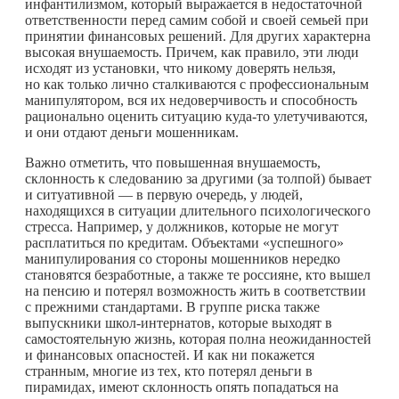
инфантилизмом, который выражается в недостаточной
ответственности перед самим собой и своей семьей при
принятии финансовых решений. Для других характерна
высокая внушаемость. Причем, как правило, эти люди
исходят из установки, что никому доверять нельзя,
но как только лично сталкиваются с профессиональным
манипулятором, вся их недоверчивость и способность
рационально оценить ситуацию
куда-то
улетучиваются,
и они отдают деньги мошенникам.
Важно отметить, что повышенная внушаемость,
склонность к следованию за другими (за толпой) бывает
и ситуативной — в первую очередь, у людей,
находящихся в ситуации длительного психологического
стресса. Например, у должников, которые не могут
расплатиться по кредитам. Объектами «успешного»
манипулирования со стороны мошенников нередко
становятся безработные, а также те россияне, кто вышел
на пенсию и потерял возможность жить в соответствии
с прежними стандартами. В группе риска также
выпускники школ-интернатов, которые выходят в
самостоятельную жизнь, которая полна неожиданностей
и финансовых опасностей. И как ни покажется
странным, многие из тех, кто потерял деньги в
пирамидах, имеют склонность опять попадаться на