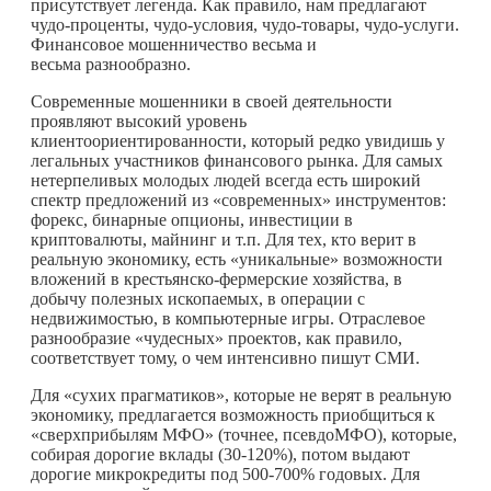
присутствует легенда. Как правило, нам предлагают
чудо-проценты, чудо-условия, чудо-товары, чудо-услуги.
Финансовое мошенничество весьма и
весьма разнообразно.
Современные мошенники в своей деятельности
проявляют высокий уровень
клиентоориентированности, который редко увидишь у
легальных участников финансового рынка. Для самых
нетерпеливых молодых людей всегда есть широкий
спектр предложений из «современных» инструментов:
форекс, бинарные опционы, инвестиции в
криптовалюты, майнинг и т.п. Для тех, кто верит в
реальную экономику, есть «уникальные» возможности
вложений в крестьянско-фермерские хозяйства, в
добычу полезных ископаемых, в операции с
недвижимостью, в компьютерные игры. Отраслевое
разнообразие «чудесных» проектов, как правило,
соответствует тому, о чем интенсивно пишут СМИ.
Для «сухих прагматиков», которые не верят в реальную
экономику, предлагается возможность приобщиться к
«сверхприбылям МФО» (точнее, псевдоМФО), которые,
собирая дорогие вклады (30-120%), потом выдают
дорогие микрокредиты под 500-700% годовых. Для