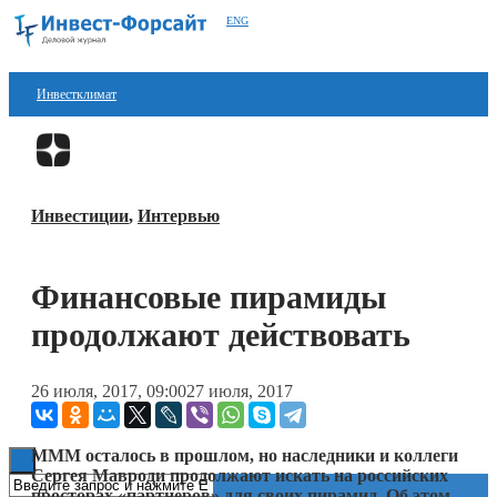
ENG
Инвестклимат
Финансы
Перейти в
Дзен
Инвестиции
Инвестиции
,
Интервью
Блокчейн
Стартапы
Финансовые пирамиды
Технологии
продолжают действовать
ESG
26 июля, 2017, 09:00
27 июля, 2017
Книги
МММ осталось в прошлом, но наследники и коллеги
Сергея Мавроди продолжают искать на российских
просторах «партнеров» для своих пирамид. Об этом