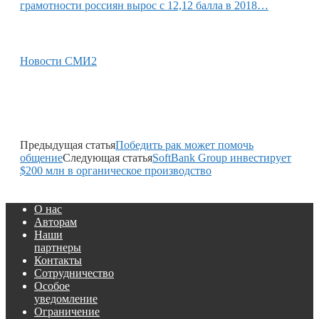
грамотности россиян вырос с 12,12 балла в 2018…
Новости СМИ2
Предыдущая статья
Победить рак может помочь
общение
Следующая статья
SoftBank Group инвестирует
$200 млн в органическое производство
О нас
Авторам
Наши
партнеры
Контакты
Сотрудничество
Особое
уведомление
Ограничение