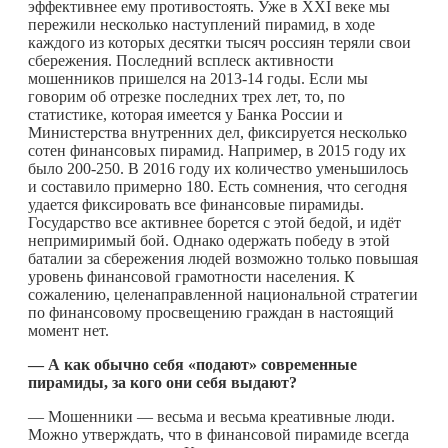
эффективнее ему противостоять. Уже в XXI веке мы
пережили несколько наступлений пирамид, в ходе
каждого из которых десятки тысяч россиян теряли свои
сбережения. Последний всплеск активности
мошенников пришелся на 2013-14 годы. Если мы
говорим об отрезке последних трех лет, то, по
статистике, которая имеется у Банка России и
Министерства внутренних дел, фиксируется несколько
сотен финансовых пирамид. Например, в 2015 году их
было 200-250. В 2016 году их количество уменьшилось
и составило примерно 180. Есть сомнения, что сегодня
удается фиксировать все финансовые пирамиды.
Государство все активнее борется с этой бедой, и идёт
непримиримый бой. Однако одержать победу в этой
баталии за сбережения людей возможно только повышая
уровень финансовой грамотности населения. К
сожалению, целенаправленной национальной стратегии
по финансовому просвещению граждан в настоящий
момент нет.
— А как обычно себя «подают» современные
пирамиды, за кого они себя выдают?
— Мошенники — весьма и весьма креативные люди.
Можно утверждать, что в финансовой пирамиде всегда