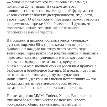
— Многие полагают, что финансовые пирамиды
появились 25 лет назад. На самом деле это
экономическое явление имеет прочный фундамент в
человеческих слабостях (нетерпеливости, жадности,
вере в чудо). О финансовых пирамидах можно говорить
на временном отрезке 300 и более лет. И думаю, что
полностью изжить это явление в ближайшей
перспективе нам не удастся.
В прошлом, я надеюсь, осталась эпоха «великих»
русских пирамид 90-х годов, когда они вторгались
буквально в каждую квартиру через газеты, экран
телевизора, через разговоры родственников и знакомых,
через десятки тысяч уличных агентов, которые, как
настоящие ярмарочные зазывалы, предлагали
ошалевшим от рыночной стихии россиянам пропуск в
безбедное и безоблачное будущее. Мы оказались тогда
неготовыми к столь мощному наступлению
мошенников. Десятки миллионов потерпевших — это
адская жертва за практический урок, но этот
негативный опыт все-таки оказался полезным.
После закрытия МММ, Тибета, Хопра, Властелины
финансовое мошенничество не исчезло. Просто
государство, общественные институты стали