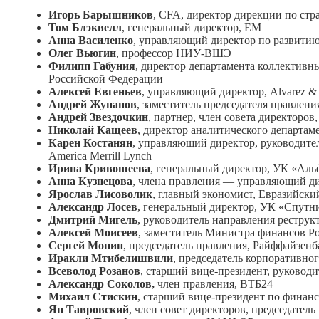
Игорь Барышников
, CFA, директор дирекции по ст
Том Блэквелл
, генеральный директор, EM
Анна Василенко
, управляющий директор по развитию
Олег Вьюгин
, профессор НИУ-ВШЭ
Филипп Габуния
, директор департамента коллективн
Российской Федерации
Алексей Евгеньев
, управляющий директор, Alvarez &
Андрей Жупанов
, заместитель председателя правлени
Андрей Звездочкин
, партнер, член совета директоров
Николай Кащеев
, директор аналитического департам
Карен Костанян
, управляющий директор, руководител
America Merrill Lynch
Ирина Кривошеева
, генеральный директор, УК «Аль
Анна Кузнецова
, члена правления — управляющий д
Ярослав Лисоволик
, главный экономист, Евразийски
Александр Лосев
, генеральный директор, УК «Спут
Дмитрий Мигель
, руководитель направления рестру
Алексей Моисеев
, заместитель Министра финансов Р
Сергей Монин
, председатель правления, Райффайзенб
Иракли Мтибелишвили
, председатель корпоративно
Всеволод Розанов
, старший вице-президент, руковод
Александр Соколов,
член правления, ВТБ24
Михаил Стискин
, старший вице-президент по финан
Ян Тавровский
, член совет директоров, председатель