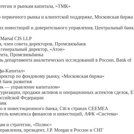
ратегии и рынкам капитала, «ТМК»
 первичного рынка и клиентской поддержке, Московская биржа
ых инвестиций и доверительного управления, Центральный банк
 Marsal CIS LLP
я, член совета директоров, Промсвязьбанк
, генеральный директор, «Атон»
ента, Промсвязьбанка
ь департамента аналитических исследований в России, Bank of
фа-Капитал»
иректор по фондовому рынку, «Московская биржа»
й банк развития
ник — управление капиталом»
ктуризации, продажи активов и операционных аспектов сделок, 
оссийской Федерации
анк
го и инвестиционного банка, Citi в странах CEEMEA
итель комплекса финансов и инвестиций, АФК «Система»
сам и стратегии, «Полюс»
 правления, президент, J.P. Мorgan в России и СНГ