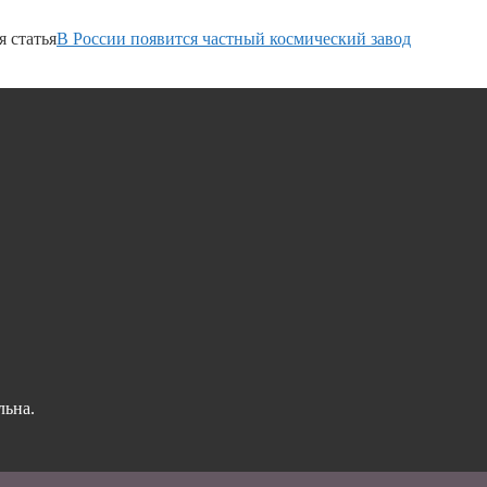
 статья
В России появится частный космический завод
льна.