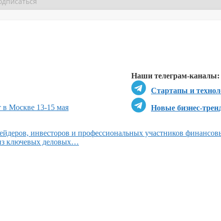
Перейти в
Перейти в
Д
Наши телеграм-каналы:
Стартапы и технол
 в Москве 13-15 мая
Новые бизнес-трен
ейдеров, инвесторов и профессиональных участников финансов
 из ключевых деловых…