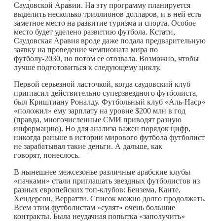
Саудовской Аравии. На эту программу планируется
выделить несколько триллионов долларов, и в ней есть
заметное место на развитие туризма и спорта. Особое
место будет уделено развитию футбола. Кстати,
Саудовская Аравия вроде даже подала предварительную
заявку на проведение чемпионата мира по
футболу-2030, но потом ее отозвала. Возможно, чтобы
лучше подготовиться к следующему циклу.
Первой серьезной ласточкой, когда саудовский клуб
пригласил действительно суперзвездного футболиста,
был Криштиану Роналду. Футбольный клуб «Аль-Наср»
«положил» ему зарплату на уровне $200 млн в год
(правда, многочисленные СМИ приводят разную
информацию). Но для анализа важен порядок цифр,
никогда раньше в истории мирового футбола футболист
не зарабатывал такие деньги. А дальше, как
говорят, понеслось.
В нынешнее межсезонье различные арабские клубы
«пачками» стали приглашать звездных футболистов из
разных европейских топ-клубов: Бензема, Канте,
Хендерсон, Верратти. Список можно долго продолжать.
Всем этим футболистам «сулят» очень большие
контракты. Была неудачная попытка «заполучить»