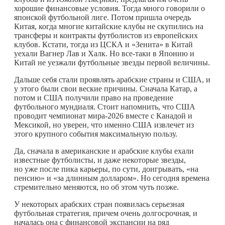
хорошие финансовые условия. Тогда много говорили о
японской футбольной лиге. Потом пришла очередь
Китая, когда многие китайские клубы не скупились на
трансферы и контракты футболистов из европейских
клубов. Кстати, тогда из ЦСКА и «Зенита» в Китай
уехали Вагнер Лав и Халк. Но все-таки в Японию и
Китай не уезжали футбольные звезды первой величины.
Дальше себя стали проявлять арабские страны и США, и
у этого были свои веские причины. Сначала Катар, а
потом и США получили право на проведение
футбольного мундиаля. Стоит напомнить, что США
проводит чемпионат мира-2026 вместе с Канадой и
Мексикой, но уверен, что именно США извлечет из
этого крупного события максимальную пользу.
Да, сначала в американские и арабские клубы ехали
известные футболисты, и даже некоторые звезды,
но уже после пика карьеры, по сути, доигрывать, «на
пенсию» и «за длинным долларом». Но сегодня времена
стремительно меняются, но об этом чуть позже.
У некоторых арабских стран появилась серьезная
футбольная стратегия, причем очень долгосрочная, и
началась она с финансовой экспансии на ряд