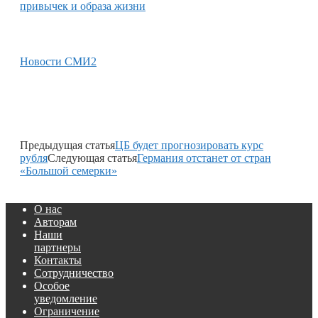
привычек и образа жизни
Новости СМИ2
Предыдущая статья
ЦБ будет прогнозировать курс
рубля
Следующая статья
Германия отстанет от стран
«Большой семерки»
О нас
Авторам
Наши
партнеры
Контакты
Сотрудничество
Особое
уведомление
Ограничение