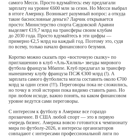
самого Месси. Просто вдумайтесь: ему предлагали
зарплату на уровне €600 млн за сезон. Но Месси выбрал
в итоге Америку. Возникает разумный вопрос: а откуда
такие баснословные деньги? Ларчик открывается
просто: Министерство спорта Саудовской Аравии
выделяет €19,7 млрд на трансферы своим клубам
до 2030 года. Просто вдумайтесь в эти цифры —
примерно €2,5 млрд на каждый год. Поэтому это, судя
по всему, только начало финансового безумия.
Коротко можно сказать про «восточную сказку» по
приглашению в клуб «Аль-Хиляль» звезды мирового
футбола француза Мбаппе. Клуб предлагал за трансфер
нынешнему клубу француза ПСЖ €300 млрд (!). А
зарплата самого футболиста могла составить около €700
млрд за один сезон (!!!). Переговоры пока не сложились,
но точку в этой истории пока видимо ставить рано. Но
при любом исходе, важно понять, на каком финансовом
уровне ведутся сами переговоры.
С интересом к футболу в Америке все гораздо
прозаичнее. В США любой спорт — это в первую
очередь бизнес. Америка вовсю готовится к чемпионату
мира по футболу-2026, и интересы организаторов
совпадают с интересами профессиональной лиги по