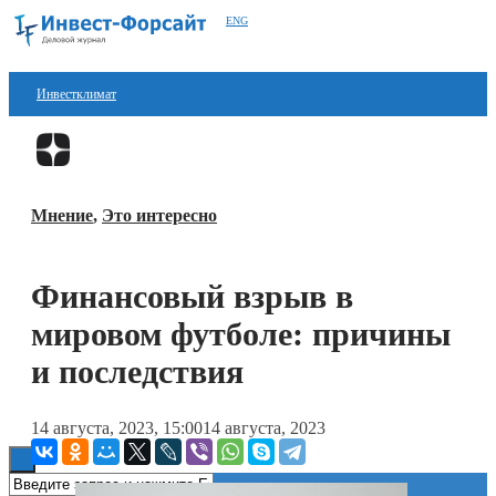
ENG
Инвестклимат
Финансы
Перейти в
Дзен
Инвестиции
Мнение
,
Это интересно
Блокчейн
Стартапы
Финансовый взрыв в
Технологии
мировом футболе: причины
ESG
и последствия
Книги
14 августа, 2023, 15:00
14 августа, 2023