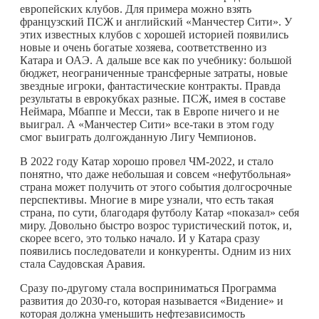
европейских клубов. Для примера можно взять
французский ПСЖ и английский «Манчестер Сити». У
этих известных клубов с хорошей историей появились
новые и очень богатые хозяева, соответственно из
Катара и ОАЭ. А дальше все как по учебнику: большой
бюджет, неограниченные трансферные затраты, новые
звездные игроки, фантастические контракты. Правда
результаты в еврокубках разные. ПСЖ, имея в составе
Неймара, Мбаппе и Месси, так в Европе ничего и не
выиграл. А «Манчестер Сити» все-таки в этом году
смог выиграть долгожданную Лигу Чемпионов.
В 2022 году Катар хорошо провел ЧМ-2022, и стало
понятно, что даже небольшая и совсем «нефутбольная»
страна может получить от этого события долгосрочные
перспективы. Многие в мире узнали, что есть такая
страна, по сути, благодаря футболу Катар «показал» себя
миру. Довольно быстро возрос туристический поток, и,
скорее всего, это только начало. И у Катара сразу
появились последователи и конкуренты. Одним из них
стала Саудовская Аравия.
Сразу по-другому стала восприниматься Программа
развития до 2030-го, которая называется «Видение» и
которая должна уменьшить нефтезависимость