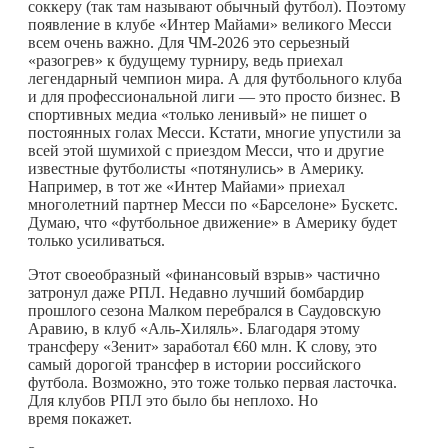
соккеру (так там называют обычный футбол). Поэтому
появление в клубе «Интер Майами» великого Месси
всем очень важно. Для ЧМ-2026 это серьезный
«разогрев» к будущему турниру, ведь приехал
легендарный чемпион мира. А для футбольного клуба
и для профессиональной лиги — это просто бизнес. В
спортивных медиа «только ленивый» не пишет о
постоянных голах Месси. Кстати, многие упустили за
всей этой шумихой с приездом Месси, что и другие
известные футболисты «потянулись» в Америку.
Например, в тот же «Интер Майами» приехал
многолетний партнер Месси по «Барселоне» Бускетс.
Думаю, что «футбольное движение» в Америку будет
только усиливаться.
Этот своеобразный «финансовый взрыв» частично
затронул даже РПЛ. Недавно лучший бомбардир
прошлого сезона Малком перебрался в Саудовскую
Аравию, в клуб «Аль-Хиляль». Благодаря этому
трансферу «Зенит» заработал €60 млн. К слову, это
самый дорогой трансфер в истории российского
футбола. Возможно, это тоже только первая ласточка.
Для клубов РПЛ это было бы неплохо. Но
время покажет.