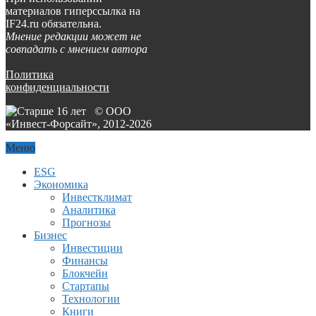
материалов гиперссылка на
IF24.ru обязательна.
Мнение редакции может не
совпадать с мнением автора
Политика
конфиденциальности
© ООО
«Инвест-Форсайт», 2012-
2026
Меню
ESG
Экономика
Инвестклимат
Аналитика
Прогнозы
Бизнес
Инвестиции
Финансы
Блокчейн
Стартапы
Технологии
Книги