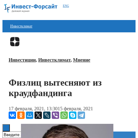
ENG
Инвестклимат
Финансы
Перейти в
Дзен
Инвестиции
Инвестиции
,
Инвестклимат
,
Мнение
Блокчейн
Стартапы
Физлиц вытесняют из
Технологии
краудфандинга
ESG
17 февраля, 2021, 13:30
15 февраля, 2021
Книги