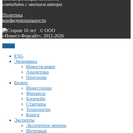
совпадать с мнением автора
Политика
конфиденциальности
© ООО
«Инвест-Форсайт», 2012-
2026
Меню
ESG
Экономика
Инвестклимат
Аналитика
Прогнозы
Бизнес
Инвестиции
Финансы
Блокчейн
Стартапы
Технологии
Книги
Эксперты
Экспертное мнение
Интервью