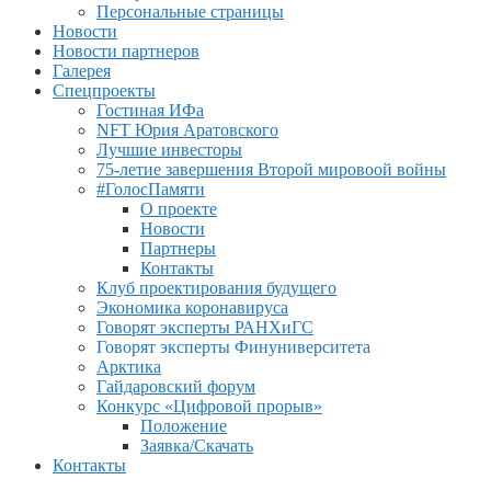
Персональные страницы
Новости
Новости партнеров
Галерея
Спецпроекты
Гостиная ИФа
NFT Юрия Аратовского
Лучшие инвесторы
75-летие завершения Второй мировоой войны
#ГолосПамяти
О проекте
Новости
Партнеры
Контакты
Клуб проектирования будущего
Экономика коронавируса
Говорят эксперты РАНХиГС
Говорят эксперты Финуниверситета
Арктика
Гайдаровский форум
Конкурс «Цифровой прорыв»
Положение
Заявка/Скачать
Контакты