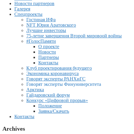
Новости партнеров
Галерея
Спецпроекты
Гостиная ИФа
NFT Юрия Аратовского
Лучшие инвесторы
75-летие завершения Второй мировоой войны
#ГолосПамяти
О проекте
Новости
Партнеры
Контакты
Клуб проектирования будущего
Экономика коронавируса
Говорят эксперты РАНХиГС
Говорят эксперты Финуниверситета
Арктика
Гайдаровский форум
Конкурс «Цифровой прорыв»
Положение
Заявка/Скачать
Контакты
Archives