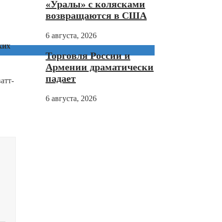
«Уралы» с колясками
возвращаются в США
6 августа, 2026
ких
Торговля России и
Армении драматически
падает
атт-
6 августа, 2026