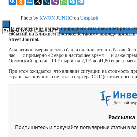
Книги
Photo by
KWON JUNHO
on
Unsplash
На европейские рынки природного газа повлияет риск су
событий на Ближнем Востоке. К такому выводу пришли а
Street Journal.
Аналитики американского банка оценивают, что базовый гол
час — с примерно 42 евро в настоящее время — и даже превы
Ормузский пролив. TTF вырос на 2,1% до 41,80 евро за мегав
При этом ожидается, что влияние ситуации на стоимость п
страны как крупного нетто-экспортера СПГ (сжиженного пр
Рассылка
Подпишитесь и получайте популярные статьи в в