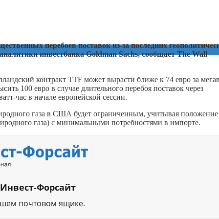
щественных перебоев поставок из-за последних геополитичес
налитики инвестбанка Goldman Sachs, сообщает The Wall
ландский контракт TTF может вырасти ближе к 74 евро за мегав
сить 100 евро в случае длительного перебоя поставок через
атт-час в начале европейской сессии.
риродного газа в США будет ограниченным, учитывая положение
иродного газа) с минимальными потребностями в импорте.
 Инвест-Форсайт
ашем почтовом ящике.