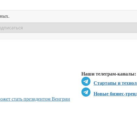
нных.
Перейти в
Перейти в
Д
Наши телеграм-каналы:
Стартапы и технол
Новые бизнес-трен
может стать президентом Венгрии