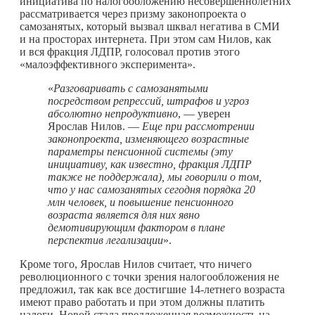
инициатива по налогообложению несовершеннолетних
рассматривается через призму законопроекта о
самозанятых, который вызвал шквал негатива в СМИ
и на просторах интернета. При этом сам Нилов, как
и вся фракция ЛДПР, голосовал против этого
«малоэффективного эксперимента».
«
Разговаривать с самозанятыми
посредством репрессий, штрафов и угроз
абсолютно непродуктивно
, — уверен
Ярослав Нилов. —
Еще при рассмотрении
законопроекта, изменяющего возрастные
параметры пенсионной системы (эту
инициативу, как известно, фракция ЛДПР
также не поддержала), мы говорили о том,
что у нас самозанятых сегодня порядка 20
млн человек, и повышение пенсионного
возраста является для них явно
демотивирующим фактором в плане
перспектив легализации
».
Кроме того, Ярослав Нилов считает, что ничего
революционного с точки зрения налогообложения не
предложил, так как все достигшие 14-летнего возраста
имеют право работать и при этом должны платить
налоги. Новой стала предложенная возможность на