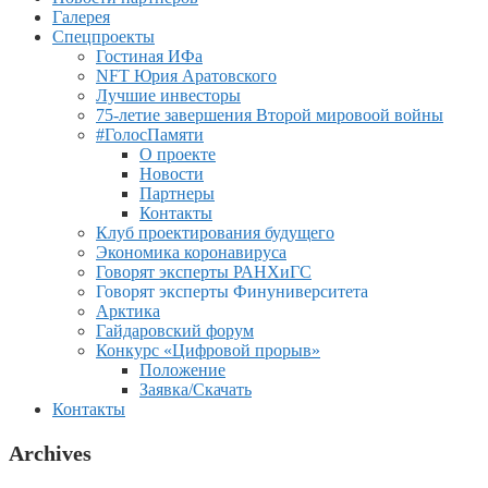
Галерея
Спецпроекты
Гостиная ИФа
NFT Юрия Аратовского
Лучшие инвесторы
75-летие завершения Второй мировоой войны
#ГолосПамяти
О проекте
Новости
Партнеры
Контакты
Клуб проектирования будущего
Экономика коронавируса
Говорят эксперты РАНХиГС
Говорят эксперты Финуниверситета
Арктика
Гайдаровский форум
Конкурс «Цифровой прорыв»
Положение
Заявка/Скачать
Контакты
Archives