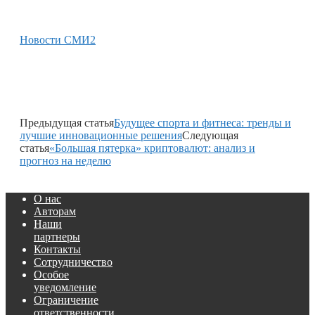
Новости СМИ2
Предыдущая статья
Будущее спорта и фитнеса: тренды и
лучшие инновационные решения
Следующая
статья
«Большая пятерка» криптовалют: анализ и
прогноз на неделю
О нас
Авторам
Наши
партнеры
Контакты
Сотрудничество
Особое
уведомление
Ограничение
ответственности