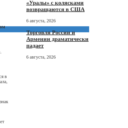
«Уралы» с колясками
возвращаются в США
6 августа, 2026
ком
Торговля России и
Армении драматически
падает
e.
6 августа, 2026
ся в
ала,
знак
яет