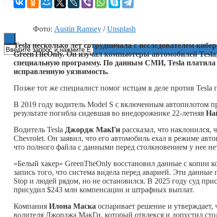
Книги
Фото:
Austin Ramsey
/
Unsplash
Tesla несколько лет сотрудничала с исследователем кибе
GreenTheOnly. Он изучал компьютеры автомобилей Tesla,
специальную программу. По данным СМИ, Tesla платила 
исправленную уязвимость.
Позже тот же специалист помог истцам в деле против Tesla
В 2019 году водитель Model S с включенным автопилотом про
результате погибла сидевшая во внедорожнике 22-летняя
На
Водитель Tesla
Джордж МакГи
рассказал, что наклонился, 
Chevrolet. Он заявил, что его автомобиль ехал в режиме авто
что полного файла с данными перед столкновением у нее не
«Белый хакер» GreenTheOnly восстановил данные с копии ком
запись того, что система видела перед аварией. Эти данные
Stop и людей рядом, но не остановился. В 2025 году суд пр
присудил $243 млн компенсации и штрафных выплат.
Компания
Илона Маска
оспаривает решение и утверждает, 
водителя Джорджа МакГи, который отвлекся и допустил сто