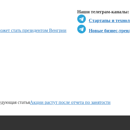
Перейти в
Д
Наши телеграм-каналы:
Стартапы и технол
может стать президентом Венгрии
Новые бизнес-трен
едующая статья
Акции растут после отчета по занятости