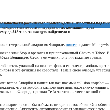
рбезопасности российского происхождения, известным под ни
 находил уязвимости и передавал их компании через
ему до $15 тыс. за каждую найденную и
 после смертельной аварии во Флориде,
пишет
издание Moneywis
ехал знак Stop и врезался в припаркованный Chevrolet Tahoe. В
йбель Бенавидес Леон
, а ее жених получил тяжелые травмы.
чтобы взять упавший на пол телефон, и его электромобиль врезал
пилота и эта функция не сработала. Tesla в свою очередь утвержд
т.
пьютера Autopilot и нашел так называемый collision snapshot —
 показали, что автомобиль распознавал припаркованную машину, 
исяжных во Флориде признал Tesla частично ответственной и
что аварии не смог бы избежать ни один автомобиль. Она обвин
лкновение. Аргументы автопроизводителя заключаются в том,