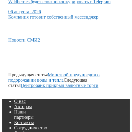
Wildberries будет сложно конкурировать с Telegram
06 августа, 2026
Компания готовит собственный мессенджер
Новости СМИ2
Предыдущая статья
Минстрой предупредил о
подорожании воды и тепла
Следующая
статья
Центробанк прикрыл валютные торги
О нас
Авторам
Наши
партнеры
Контакты
Сотрудничество