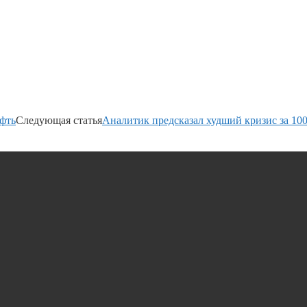
фть
Следующая статья
Аналитик предсказал худший кризис за 100