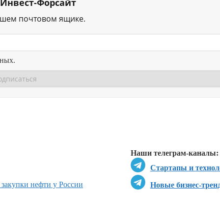
 Инвест-Форсайт
ашем почтовом ящике.
нных.
Перейти в
Перейти в
Д
Наши телеграм-каналы:
Стартапы и технол
 закупки нефти у России
Новые бизнес-трен