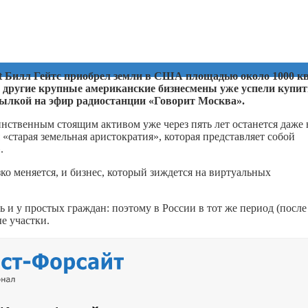
soft Билл Гейтс приобрел земли в США площадью около 1000 кв
 другие крупные американские бизнесмены уже успели купит
ссылкой на эфир радиостанции «Говорит Москва».
инственным стоящим активом уже через пять лет останется даже 
 «старая земельная аристократия», которая представляет собой
.
ко меняется, и бизнес, который зиждется на виртуальных
 и у простых граждан: поэтому в России в тот же период (после
е участки.