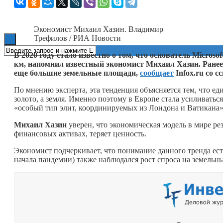
Книги
Экономист Михаил Хазин. Владимир
Трефилов / РИА Новости
В 2020 году стало известно о том, что основатель Micro
км, напомнил известный экономист Михаил Хазин. Ранее
еще большие земельные площади,
сообщает
Infox.ru со 
По мнению эксперта, эта тенденция объясняется тем, что ед
золото, а земля. Именно поэтому в Европе стала усиливаться
«особый тип элит, координируемых из Лондона и Ватикана»
Михаил Хазин
уверен, что экономическая модель в мире рез
финансовых активах, теряет ценность.
Экономист подчеркивает, что понимание данного тренда есть
начала пандемии) также наблюдался рост спроса на земельны