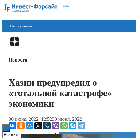
ENG
Инвестклимат
Финансы
Перейти в
Дзен
Инвестиции
Новости
Блокчейн
Стартапы
Хазин предупредил о
Технологии
«тотальной катастрофе»
ESG
экономики
Книги
30 июня, 2022, 12:52
30 июня, 2022