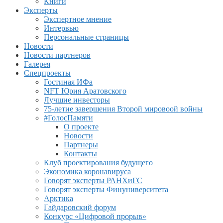
Книги
Эксперты
Экспертное мнение
Интервью
Персональные страницы
Новости
Новости партнеров
Галерея
Спецпроекты
Гостиная ИФа
NFT Юрия Аратовского
Лучшие инвесторы
75-летие завершения Второй мировоой войны
#ГолосПамяти
О проекте
Новости
Партнеры
Контакты
Клуб проектирования будущего
Экономика коронавируса
Говорят эксперты РАНХиГС
Говорят эксперты Финуниверситета
Арктика
Гайдаровский форум
Конкурс «Цифровой прорыв»