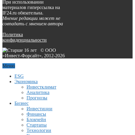
При использовании
материалов гиперссылка на
IF24.ru обязательна.
Мнение редакции может не
совпадать с мнением автора
Политика
конфиденциальности
© ООО
«Инвест-Форсайт», 2012-
2026
Меню
ESG
Экономика
Инвестклимат
Аналитика
Прогнозы
Бизнес
Инвестиции
Финансы
Блокчейн
Стартапы
Технологии