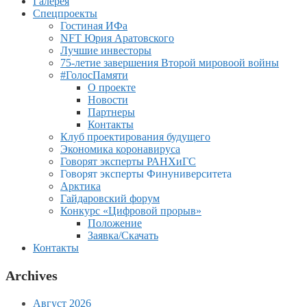
Галерея
Спецпроекты
Гостиная ИФа
NFT Юрия Аратовского
Лучшие инвесторы
75-летие завершения Второй мировоой войны
#ГолосПамяти
О проекте
Новости
Партнеры
Контакты
Клуб проектирования будущего
Экономика коронавируса
Говорят эксперты РАНХиГС
Говорят эксперты Финуниверситета
Арктика
Гайдаровский форум
Конкурс «Цифровой прорыв»
Положение
Заявка/Скачать
Контакты
Archives
Август 2026