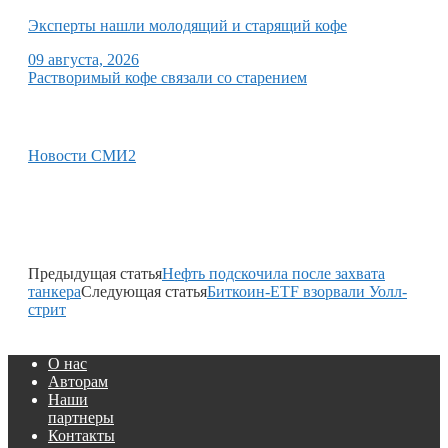
Эксперты нашли молодящий и старящий кофе
09 августа, 2026
Растворимый кофе связали со старением
Новости СМИ2
Предыдущая статья
Нефть подскочила после захвата
танкера
Следующая статья
Биткоин-ETF взорвали Уолл-
стрит
О нас
Авторам
Наши
партнеры
Контакты