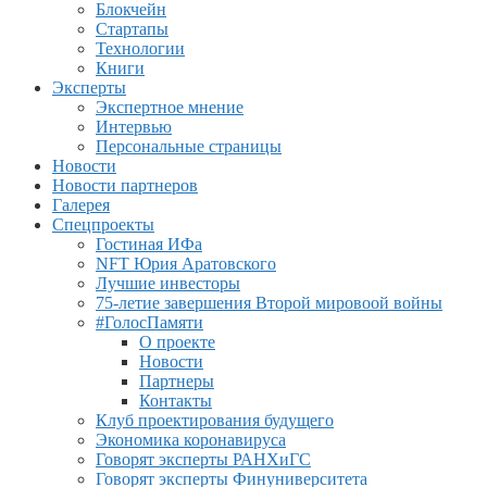
Блокчейн
Стартапы
Технологии
Книги
Эксперты
Экспертное мнение
Интервью
Персональные страницы
Новости
Новости партнеров
Галерея
Спецпроекты
Гостиная ИФа
NFT Юрия Аратовского
Лучшие инвесторы
75-летие завершения Второй мировоой войны
#ГолосПамяти
О проекте
Новости
Партнеры
Контакты
Клуб проектирования будущего
Экономика коронавируса
Говорят эксперты РАНХиГС
Говорят эксперты Финуниверситета