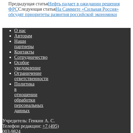
Предыдущая статья
Нефть падает в ожидании решения
ФРС
Следующая статья
На Саммите «Сильная Россия»
обсудят приоритеты развития российской экономики
О нас
Авторам
Наши
партнеры
Контакты
Сотрудничество
Особое
уведомление
Ограничение
ответственности
Политика
в
отношении
обработки
персональных
данных
Учредитель: Генкин А. С.
Телефон редакции:
+7 (495)
003-9824