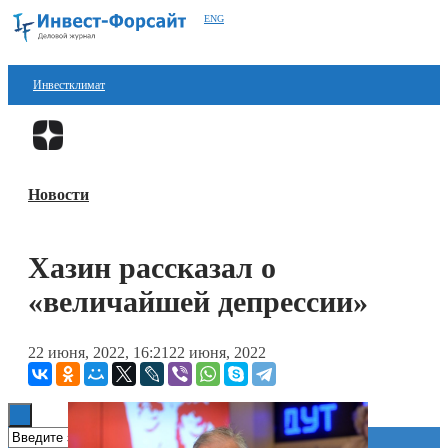
ENG
Инвестклимат
Финансы
Перейти в
Дзен
Инвестиции
Новости
Блокчейн
Стартапы
Хазин рассказал о
Технологии
«величайшей депрессии»
ESG
22 июня, 2022, 16:21
22 июня, 2022
Книги