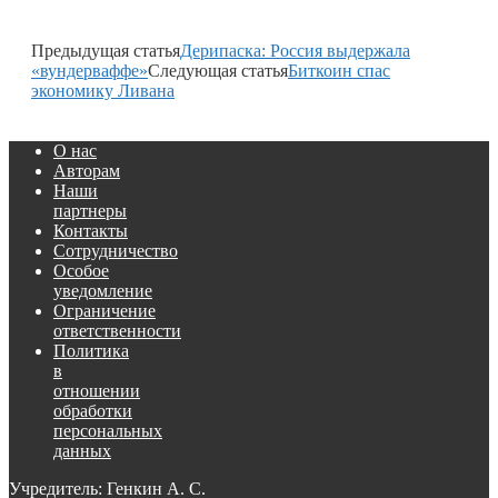
Предыдущая статья
Дерипаска: Россия выдержала
«вундерваффе»
Следующая статья
Биткоин спас
экономику Ливана
О нас
Авторам
Наши
партнеры
Контакты
Сотрудничество
Особое
уведомление
Ограничение
ответственности
Политика
в
отношении
обработки
персональных
данных
Учредитель: Генкин А. С.