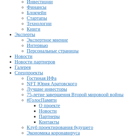
Инвестиции
Финансы
Блокчейн
Стартапы
Технологии
Книги
Эксперты
Экспертное мнение
Интервью
Персональные страницы
Новости
Новости партнеров
Галерея
Спецпроекты
Гостиная ИФа
NFT Юрия Аратовского
Лучшие инвесторы
75-летие завершения Второй мировоой войны
#ГолосПамяти
О проекте
Новости
Партнеры
Контакты
Клуб проектирования будущего
Экономика коронавируса