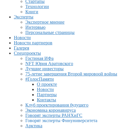
Стартапы
Технологии
Книги
Эксперты
Экспертное мнение
Интервью
Персональные страницы
Новости
Новости партнеров
Галерея
Спецпроекты
Гостиная ИФа
NFT Юрия Аратовского
Лучшие инвесторы
75-летие завершения Второй мировоой войны
#ГолосПамяти
О проекте
Новости
Партнеры
Контакты
Клуб проектирования будущего
Экономика коронавируса
Говорят эксперты РАНХиГС
Говорят эксперты Финуниверситета
Арктика