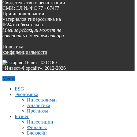
Свидетельство о регистрации
СМИ: ЭЛ № ФС 77 - 67477
При использовании
материалов гиперссылка на
IF24.ru обязательна.
Мнение редакции может не
совпадать с мнением автора
Политика
конфиденциальности
© ООО
«Инвест-Форсайт», 2012-
2026
Меню
ESG
Экономика
Инвестклимат
Аналитика
Прогнозы
Бизнес
Инвестиции
Финансы
Блокчейн