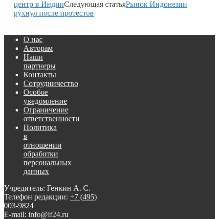
центр в Индии
Следующая статья
Рынок Индонезии
рухнул после протестов
О нас
Авторам
Наши
партнеры
Контакты
Сотрудничество
Особое
уведомление
Ограничение
ответственности
Политика
в
отношении
обработки
персональных
данных
Учредитель: Генкин А. С.
Телефон редакции:
+7 (495)
003-9824
E-mail: info@if24.ru