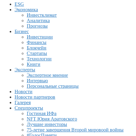
ESG
Экономика
Инвестклимат
Аналитика
Прогнозы
Бизнес
Инвестиции
Финансы
Блокчейн
Стартапы
Технологии
Книги
Эксперты
Экспертное мнение
Интервью
Персональные страницы
Новости
Новости партнеров
Галерея
Спецпроекты
Гостиная ИФа
NFT Юрия Аратовского
Лучшие инвесторы
75-летие завершения Второй мировоой войны
#ГолосПамяти