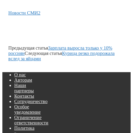
Новости СМИ2
Предыдущая статья
Зарплата выросла только у 10%
россиян
Следующая статья
Курица резко подорожала
вслед за яйцами
О нас
Авторам
Наши
партнеры
Контакты
Сотрудничество
Особое
уведомление
Ограничение
ответственности
Политика