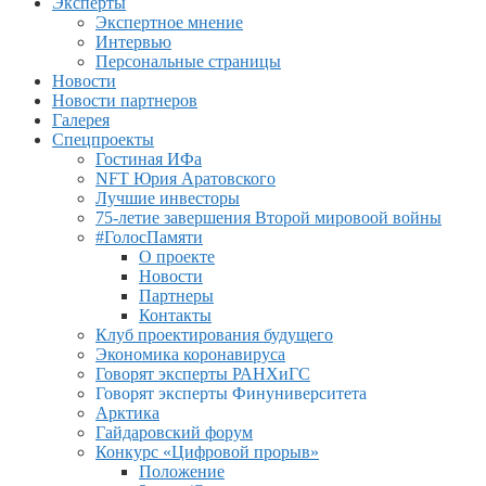
Эксперты
Экспертное мнение
Интервью
Персональные страницы
Новости
Новости партнеров
Галерея
Спецпроекты
Гостиная ИФа
NFT Юрия Аратовского
Лучшие инвесторы
75-летие завершения Второй мировоой войны
#ГолосПамяти
О проекте
Новости
Партнеры
Контакты
Клуб проектирования будущего
Экономика коронавируса
Говорят эксперты РАНХиГС
Говорят эксперты Финуниверситета
Арктика
Гайдаровский форум
Конкурс «Цифровой прорыв»
Положение