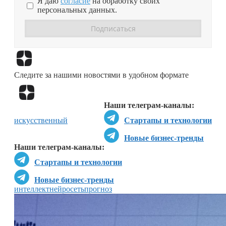
Я даю
согласие
на обработку своих
персональных данных.
Перейти в
Дзен
Следите за нашими новостями в удобном формате
Перейти в
Дзен
Наши телеграм-каналы:
искусственный
Стартапы и технологии
Новые бизнес-тренды
Наши телеграм-каналы:
Стартапы и технологии
Новые бизнес-тренды
интеллект
нейросеть
прогноз