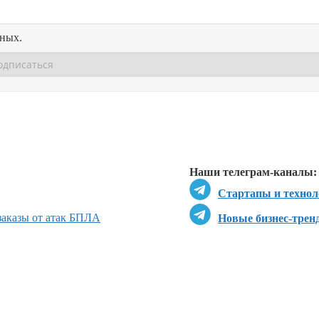
нных.
Перейти в
Перейти в
Д
Наши телеграм-каналы:
Стартапы и технол
 заказы от атак БПЛА
Новые бизнес-трен