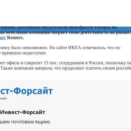
вторник: россиянам предложили приобрести товары на
ая мебельная компания свернет свою деятельность на рынке:
ает
Reuters.
рзину было невозможно. На сайте ИКЕА отмечалось, что по
е временно недоступен.
ет офисы и сократит 15 тыс. сотрудников в России, поскольку н
 Также компания заверила, что продолжит платить своим росси
 Инвест-Форсайт
ашем почтовом ящике.