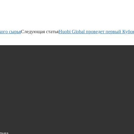
кого сырья
Следующая статья
Huobi Global проведет первый Кубок 
льна.