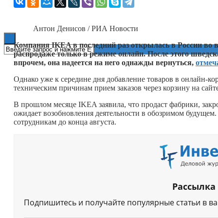
Книги
Антон Денисов / РИА Новости
Компания IKEA в последний раз открылась в России во 
распродаже только в режиме онлайн. После этого шведск
впрочем, она надеется на него однажды вернуться,
отмеч
Однако уже к середине дня добавление товаров в онлайн-ко
техническим причинам прием заказов через корзину на сайт
В прошлом месяце IKEA заявила, что продаст фабрики, закро
ожидает возобновления деятельности в обозримом будущем.
сотрудникам до конца августа.
Рассылка
Подпишитесь и получайте популярные статьи в в