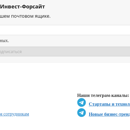
 Инвест-Форсайт
ашем почтовом ящике.
нных.
Перейти в
Перейти в
Д
Наши телеграм-каналы:
Стартапы и технол
ым сотрудникам
Новые бизнес-трен