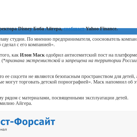
ректора Disney Боба Айгера,
сообщает
Yahoo Finance.
ь главу студии. По мнению предпринимателя, сооснователь компа
б сделал с его компанией».
того, как
Илон Маск
одобрил антисемитский пост на платформе
 (*
признана экстремистской и запрещена на территории России
то ее соцсети не являются безопасным пространством для детей, 
ые могут торговать детской порнографией». Маск напомнил об э
аму рядом с материалами, посвященными эксплуатации детей.
амилию Айгера.