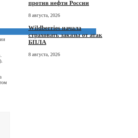
против нефти России
8 августа, 2026
Wildberries начала
страховать заказы от атак
нии
БПЛА
8 августа, 2026
.
).
а
том