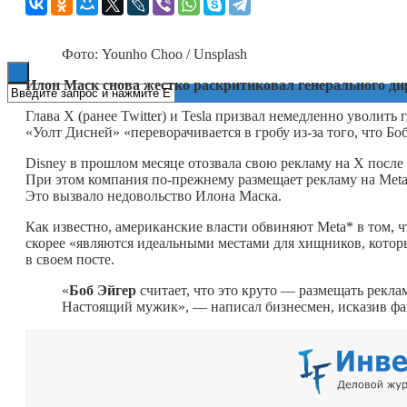
Книги
Фото: Younho Choo / Unsplash
Илон Маск снова жестко раскритиковал генерального ди
Глава X (ранее Twitter) и Tesla призвал немедленно уволит
«Уолт Дисней» «переворачивается в гробу из-за того, что Бо
Disney в прошлом месяце отозвала свою рекламу на X после 
При этом компания по-прежнему размещает рекламу на Meta
Это вызвало недовольство Илона Маска.
Как известно, американские власти обвиняют Meta* в том, ч
скорее «являются идеальными местами для хищников, котор
в своем посте.
«
Боб Эйгер
считает, что это круто — размещать рекл
Настоящий мужик», — написал бизнесмен, исказив ф