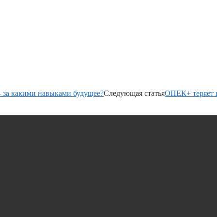
s — за какими навыками будущее?
Следующая статья
ОПЕК+ теряет 