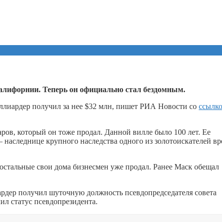
лифорнии. Теперь он официально стал бездомным.
ллиардер получил за нее $32 млн, пишет РИА Новости со
ссылк
аров, который он тоже продал. Данной вилле было 100 лет. Ее
наследнице крупного наследства одного из золотоискателей в
стальные свои дома бизнесмен уже продал. Ранее Маск обещал
ардер получил шуточную должность псевдопредседателя совета
л статус псевдопрезидента.