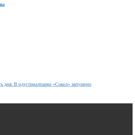
ды
ь дня: В идустриалпарке «Сокол» запущено