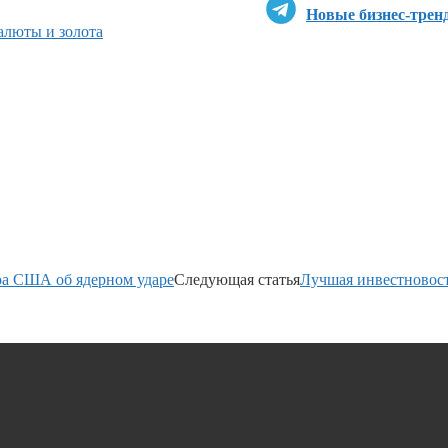
Новые бизнес-трен
люты и золота
ора США об ядерном ударе
Следующая статья
Лучшая инвестновост