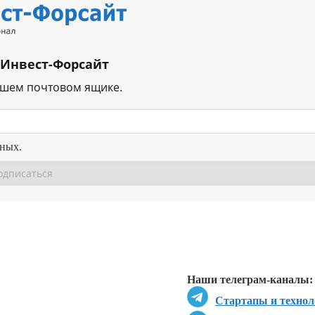
 Инвест-Форсайт
ашем почтовом ящике.
нных.
Перейти в
Перейти в
Д
Наши телеграм-каналы:
Стартапы и технол