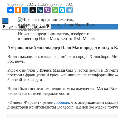
9 декабря, 2021, 11:32
9 декабря, 2021
Книги
Инженер, предприниматель, изобретатель
и инвестор Илон Маск. Фото: Tesla Motors
Американский миллиардер Илон Маск продал виллу в Ка
Вилла находилась в калифорнийском городе Хиллсборо. Ми
Fox news.
Рядом с виллой у
Илона Маска
был участок земли в 19 гект
построил французский граф, женившись на калифорнийке — 
Золотой лихорадки.
Вилла была последним недвижимым имущества Маска. Все о
избавиться от всей недвижимости.
«Инвест-Форсайт» ранее
сообщал
, что американский милли
директоров криптовалюты Dogecoin. Щенок же Маска получи