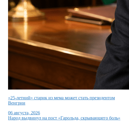
«25-летний» старик из мема может стать президентом
Венгрии
06 августа, 2026
Народ выдвинул на пост «Гарольда, скрывающего боль»