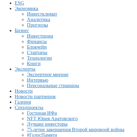
ESG
Экономика
Инвестклимат
Аналитика
Прогнозы
Бизнес
Инвестиции
Финансы
Блокчейн
Стартапы
Технологии
Книги
Эксперты
Экспертное мнение
Интервью
Персональные страницы
Новости
Новости партнеров
Галерея
Спецпроекты
Гостиная ИФа
NFT Юрия Аратовского
Лучшие инвесторы
75-летие завершения Второй мировоой войны
#ГолосПамяти