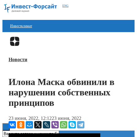
ENG
Инвестклимат
Финансы
Перейти в
Дзен
Инвестиции
Новости
Блокчейн
Стартапы
Илона Маска обвинили в
Технологии
нарушении собственных
ESG
принципов
Книги
23 июня, 2022, 12:12
23 июня, 2022