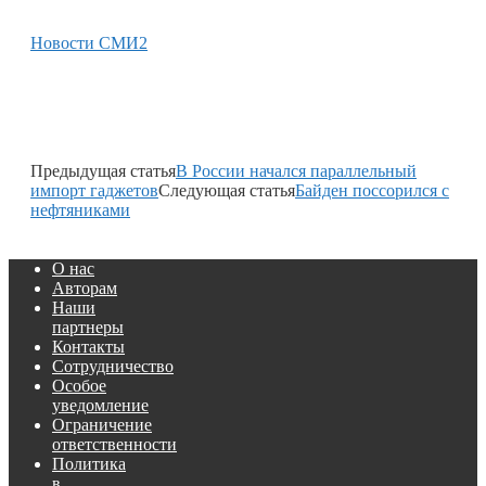
Новости СМИ2
Предыдущая статья
В России начался параллельный
импорт гаджетов
Следующая статья
Байден поссорился с
нефтяниками
О нас
Авторам
Наши
партнеры
Контакты
Сотрудничество
Особое
уведомление
Ограничение
ответственности
Политика
в