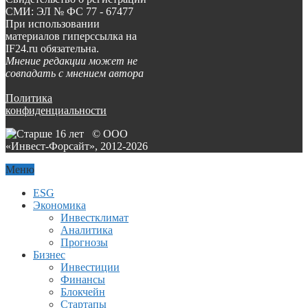
СМИ: ЭЛ № ФС 77 - 67477
При использовании
материалов гиперссылка на
IF24.ru обязательна.
Мнение редакции может не
совпадать с мнением автора
Политика
конфиденциальности
© ООО
«Инвест-Форсайт», 2012-
2026
Меню
ESG
Экономика
Инвестклимат
Аналитика
Прогнозы
Бизнес
Инвестиции
Финансы
Блокчейн
Стартапы