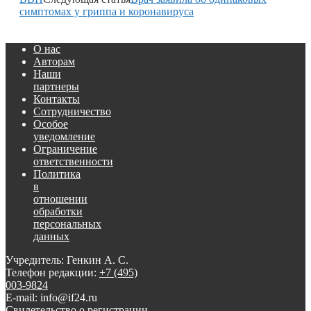
симптомах у гриппа и коронавируса
О нас
Авторам
Наши
партнеры
Контакты
Сотрудничество
Особое
уведомление
Ограничение
ответственности
Политика
в
отношении
обработки
персональных
данных
Учредитель: Генкин А. С.
Телефон редакции:
+7 (495)
003-9824
E-mail: info@if24.ru
Свидетельство о регистрации