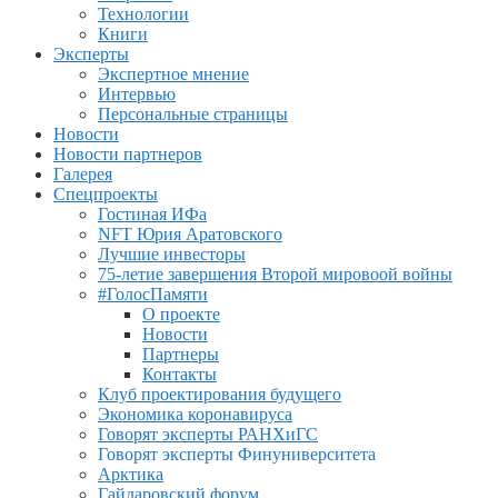
Технологии
Книги
Эксперты
Экспертное мнение
Интервью
Персональные страницы
Новости
Новости партнеров
Галерея
Спецпроекты
Гостиная ИФа
NFT Юрия Аратовского
Лучшие инвесторы
75-летие завершения Второй мировоой войны
#ГолосПамяти
О проекте
Новости
Партнеры
Контакты
Клуб проектирования будущего
Экономика коронавируса
Говорят эксперты РАНХиГС
Говорят эксперты Финуниверситета
Арктика
Гайдаровский форум