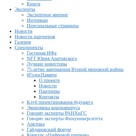
Книги
Эксперты
Экспертное мнение
Интервью
Персональные страницы
Новости
Новости партнеров
Галерея
Спецпроекты
Гостиная ИФа
NFT Юрия Аратовского
Лучшие инвесторы
75-летие завершения Второй мировоой войны
#ГолосПамяти
О проекте
Новости
Партнеры
Контакты
Клуб проектирования будущего
Экономика коронавируса
Говорят эксперты РАНХиГС
Говорят эксперты Финуниверситета
Арктика
Гайдаровский форум
Конкурс «Цифровой прорыв»