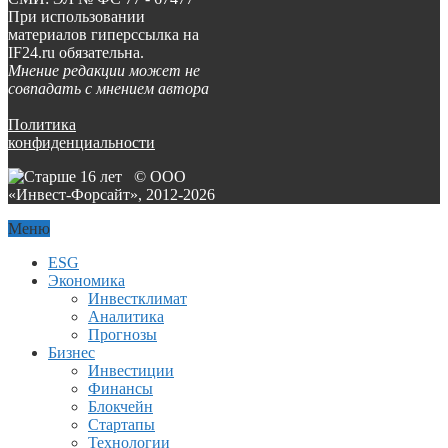
При использовании
материалов гиперссылка на
IF24.ru обязательна.
Мнение редакции может не
совпадать с мнением автора
Политика
конфиденциальности
© ООО
«Инвест-Форсайт», 2012-
2026
Меню
ESG
Экономика
Инвестклимат
Аналитика
Прогнозы
Бизнес
Инвестиции
Финансы
Блокчейн
Стартапы
Технологии