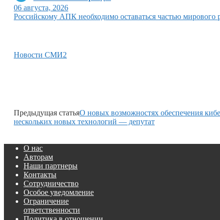
06 августа, 2026
Российскому АПК необходимо оставаться частью мирового 
Новости СМИ2
Предыдущая статья
О новых возможностях обеспечения кибе
нескольких новых технологий — депутат
О нас
Авторам
Наши партнеры
Контакты
Сотрудничество
Особое уведомление
Ограничение
ответственности
Политика в отношении