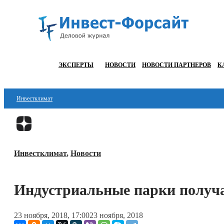
ЭКСПЕРТЫ
НОВОСТИ
НОВОСТИ ПАРТНЕРОВ
К
Инвестклимат
Финансы
Инвестиции
Инвестклимат
,
Новости
Блокчейн
Стартапы
Индустриальные парки получа
Технологии
23 ноября, 2018, 17:00
23 ноября, 2018
ESG