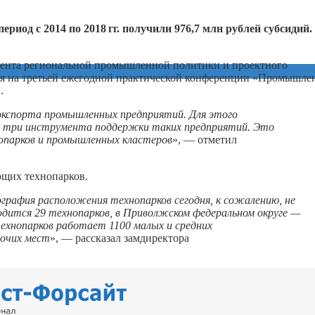
ериод с 2014 по
2018 гг.
получили 976,7 млн рублей субсидий.
тамента региональной промышленной политики и проектного
ая на третьей ежегодной практической конференции «Промышле
.
экспорта промышленных предприятий. Для этого
ь три инструмента поддержки таких предприятий. Это
опарков и промышленных кластеров
», — отметил
ющих технопарков.
графия расположения технопарков сегодня, к сожалению, не
одится 29 технопарков, в Приволжском федеральном округе —
технопарков работает 1100 малых и средних
бочих мест
», — рассказал замдиректора