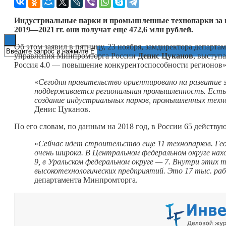
Книги
Индустриальные парки и промышленные технопарки за п
2019—
2021 гг.
они получат еще 472,6 млн рублей.
Об этом заявил в пятницу, 23 ноября, замдиректора депар
управления Минпромторга России
Денис Цуканов
, выступ
Россия 4.0 — повышение конкурентоспособности регионов»
«
Сегодня правительство ориентировано на развитие 
поддерживается региональная промышленность. Ест
создание индустриальных парков, промышленных техн
Денис Цуканов.
По его словам, по данным на 2018 год, в России 65 действу
«
Сейчас идет строительство еще 11 технопарков. Гео
очень широка. В Центральном федеральном округе нах
9, в Уральском федеральном округе — 7. Внутри этих 
высокотехнологических предприятий. Это 17 тыс. ра
департамента Минпромторга.