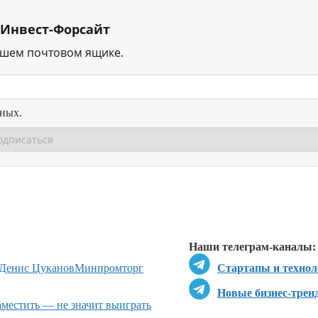
 Инвест-Форсайт
ашем почтовом ящике.
нных.
Перейти в
Перейти в
Д
Наши телеграм-каналы:
Денис Цуканов
Минпромторг
Стартапы и технол
Новые бизнес-трен
местить — не значит выиграть