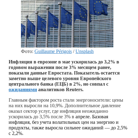
Фото:
Guillaume Périgois
/
Unsplash
Инфляция в еврозоне в мае ускорилась до 3,2% в
годовом выражении после 3% месяцем ранее,
показали данные Евростата. Показатель остается
заметно выше целевого уровня Европейского
центрального банка (ЕЦБ) в 2%, но совпал с
ожиданиями
аналитиков Reuters.
Главным фактором роста стали энергоносители: цены
на них выросли на 10,9%. Дополнительное давление
оказал сектор услуг, где инфляция неожиданно
ускорилась до 3,5% после 3% в
апреле. Базовая
инфляция, без учета волатильных цен на энергию и
продукты, также выросла сильнее ожиданий — до 2,5%
с 2,2%.