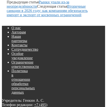
Предыдущая статья
Рынки упали из-за
неопределённости
Следующая статья
Вторичные
санкции в 2026 году: как компаниям обезопасить
импорт и экспорт от косвенных ограничений
О нас
Авторам
Наши
партнеры
Контакты
Сотрудничество
Особое
уведомление
Ограничение
ответственности
Политика
в
отношении
обработки
персональных
данных
Учредитель: Генкин А. С.
Телефон редакции:
+7 (495)