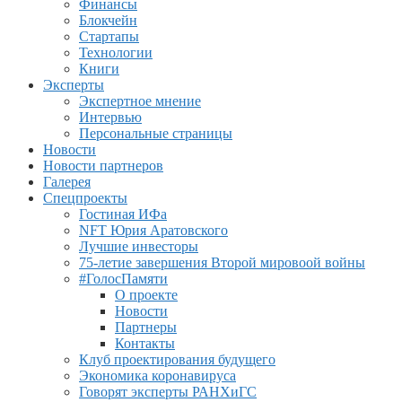
Финансы
Блокчейн
Стартапы
Технологии
Книги
Эксперты
Экспертное мнение
Интервью
Персональные страницы
Новости
Новости партнеров
Галерея
Спецпроекты
Гостиная ИФа
NFT Юрия Аратовского
Лучшие инвесторы
75-летие завершения Второй мировоой войны
#ГолосПамяти
О проекте
Новости
Партнеры
Контакты
Клуб проектирования будущего
Экономика коронавируса
Говорят эксперты РАНХиГС