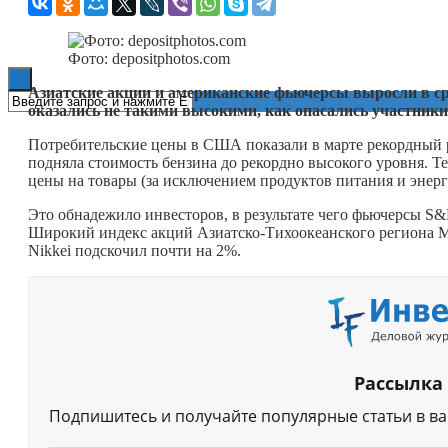
Книги
Фото: depositphotos.com
Азиатские акции и американские фьючерсы выросли в с
оказались не такими высокими, как опасались участник
Потребительские цены в США показали в марте рекордный рос
подняла стоимость бензина до рекордно высокого уровня. Т
цены на товары (за исключением продуктов питания и энерг
Это обнадежило инвесторов, в результате чего фьючерсы S&P
Широкий индекс акций Азиатско-Тихоокеанского региона M
Nikkei подскочил почти на 2%.
Рассылка
Подпишитесь и получайте популярные статьи в в