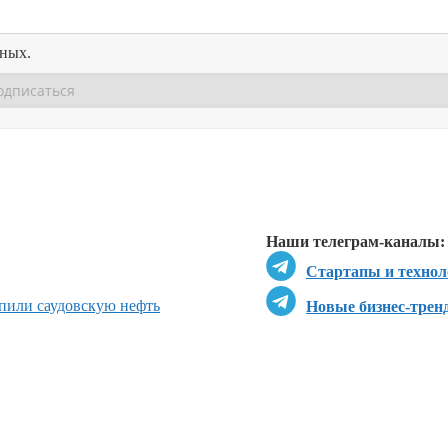
нных.
Перейти в
Перейти в
Д
Наши телеграм-каналы:
Стартапы и технол
пили саудовскую нефть
Новые бизнес-трен