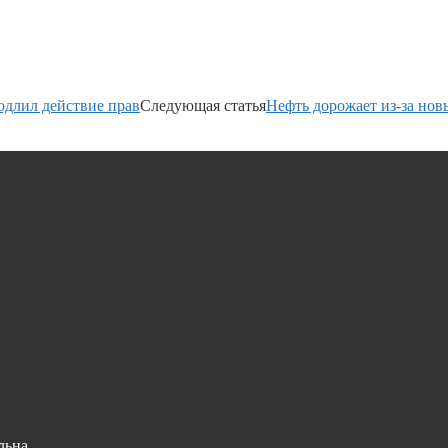
одлил действие прав
Следующая статья
Нефть дорожает из-за нов
льна.