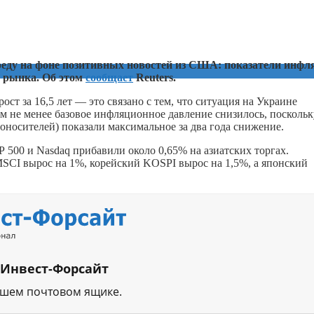
реду на фоне позитивных новостей из США: показатели инфл
и рынка. Об этом
сообщает
Reuters.
т за 16,5 лет — это связано с тем, что ситуация на Украине
ем не менее базовое инфляционное давление снизилось, поскольк
оносителей) показали максимальное за два года снижение.
 500 и Nasdaq прибавили около 0,65% на азиатских торгах.
SCI вырос на 1%, корейский KOSPI вырос на 1,5%, а японский
 Инвест-Форсайт
ашем почтовом ящике.