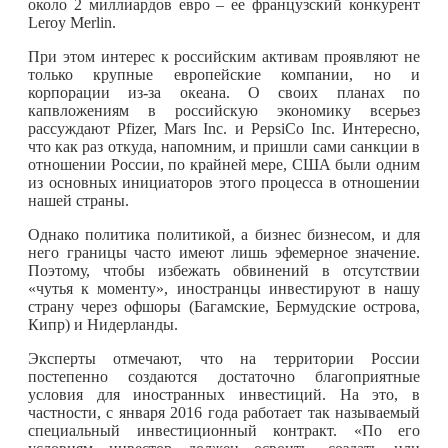
около 2 миллиардов евро – ее французский конкурент
Leroy Merlin.
При этом интерес к российским активам проявляют не
только крупные европейские компании, но и
корпорации из-за океана. О своих планах по
капвложениям в российскую экономику всерьез
рассуждают Pfizer, Mars Inc. и PepsiCo Inc. Интересно,
что как раз откуда, напомним, и пришли сами санкции в
отношении России, по крайней мере, США были одним
из основных инициаторов этого процесса в отношении
нашей страны.
Однако политика политикой, а бизнес бизнесом, и для
него границы часто имеют лишь эфемерное значение.
Поэтому, чтобы избежать обвинений в отсутствии
«чутья к моменту», иностранцы инвестируют в нашу
страну через офшоры (Багамские, Бермудские острова,
Кипр) и Нидерланды.
Эксперты отмечают, что на территории России
постепенно создаются достаточно благоприятные
условия для иностранных инвестиций. На это, в
частности, с января 2016 года работает так называемый
специальный инвестиционный контракт. «По его