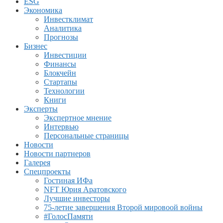
ESG
Экономика
Инвестклимат
Аналитика
Прогнозы
Бизнес
Инвестиции
Финансы
Блокчейн
Стартапы
Технологии
Книги
Эксперты
Экспертное мнение
Интервью
Персональные страницы
Новости
Новости партнеров
Галерея
Спецпроекты
Гостиная ИФа
NFT Юрия Аратовского
Лучшие инвесторы
75-летие завершения Второй мировоой войны
#ГолосПамяти