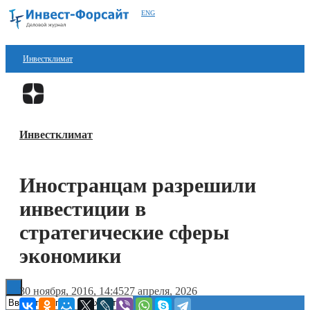
ENG
Инвестклимат
Финансы
Перейти в
Дзен
Инвестиции
Инвестклимат
Блокчейн
Стартапы
Иностранцам разрешили
Технологии
инвестиции в
ESG
стратегические сферы
экономики
Книги
30 ноября, 2016, 14:45
27 апреля, 2026