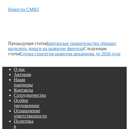
Новости СМИ2
Предыдущая статья
Британское правительство обещает
выделить деньги на развитие финтеха
Следующая
статья
Готова стратегия развития авиапрома до 2030 года
О нас
Авторам
Наши
партнеры
Контакты
Сотрудничество
Особое
уведомление
Ограничение
ответственности
Политика
в