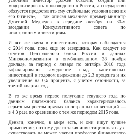
условиям инвестор должен освоить, создать или
модернизировать производство в России, а государство
обязуется предоставить ему стабильные условия ведения
его бизнеса»,— так описал механизм премьер-министр
Дмитрий Медведев в середине октября на 30-м
заседании Консультативного совета по
иностранным инвестициям.
И все же пауза в инвестициях, которая наблюдается
с 2014 года, пока еще не завершена. Как следует из
отчетов Центрального банка России и данных
Минэкономразвития в опубликованном 28 ноября
докладе, за период с января по октябрь 2016 года
зафиксировано замедление спада капитальных
инвестиций в годовом выражении до 2,3 процента и их
увеличение на 0,6 процента, с учетом сезонности, за
третий квартал года.
В то же время первое полугодие текущего года по
данным платежного баланса характеризовалось
серьезным ростом прямых иностранных инвестиций —
в 4,3 раза по сравнению с тем же периодом 2015 года.
Деньги, конечно, в мире есть, и они ищут лучшее
применение, поэтому долго такая инвестиционная пауза
существовать не может, уверен профессор Финансового