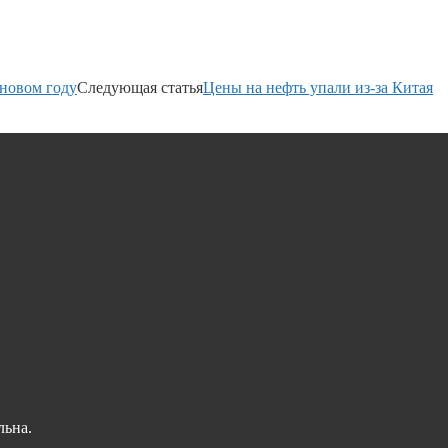
новом году
Следующая статья
Цены на нефть упали из-за Китая
льна.