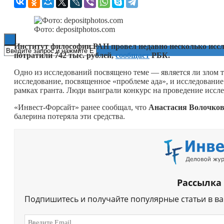
Книги
Фото: depositphotos.com
Институт философии РАН провел недавно несколько иссл
потратили 742 тыс. рублей,
сообщает
РБК.
Одно из исследований посвящено теме — является ли злом то
исследование, посвященное «проблеме ада», и исследовани
рамках гранта. Люди выиграли конкурс на проведение иссл
«Инвест-Форсайт» ранее сообщал, что
Анастасия Волочко
балерина потеряла эти средства.
Рассылка
Подпишитесь и получайте популярные статьи в в