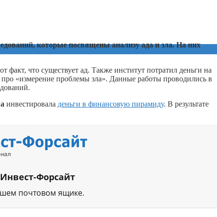
едований, которые посвящены анализу ада и зла. На них
т факт, что существует ад. Также институт потратил деньги на
е про «измерение проблемы зла». Данные работы проводились в
едований.
ва
инвестировала
деньги в финансовую пирамиду
. В результате
 Инвест-Форсайт
ашем почтовом ящике.