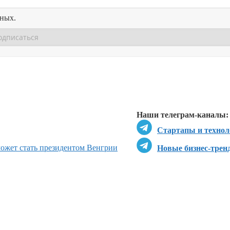
нных.
Перейти в
Перейти в
Д
Наши телеграм-каналы:
Стартапы и технол
может стать президентом Венгрии
Новые бизнес-трен