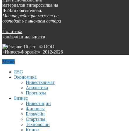
материалов гиперссылка на
IF24.ru обязательна.
Мнение редакции может не
совпадать с мнением автора
Политика
конфиденциальности
© ООО
«Инвест-Форсайт», 2012-
2026
Меню
ESG
Экономика
Инвестклимат
Аналитика
Прогнозы
Бизнес
Инвестиции
Финансы
Блокчейн
Стартапы
Технологии
Книги