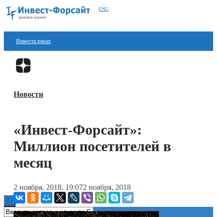
ENG
Инвестклимат
Финансы
Перейти в
Дзен
Инвестиции
Новости
Блокчейн
Стартапы
«Инвест-Форсайт»:
Технологии
Миллион посетителей в
ESG
месяц
Книги
2 ноября, 2018, 19:07
2 ноября, 2018