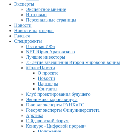
Эксперты
Экспертное мнение
Интервью
Персональные страницы
Новости
Новости партнеров
Галерея
Спецпроекты
Гостиная ИФа
NFT Юрия Аратовского
Лучшие инвесторы
75-летие завершения Второй мировоой войны
#ГолосПамяти
О проекте
Новости
Партнеры
Контакты
Клуб проектирования будущего
Экономика коронавируса
Говорят эксперты РАНХиГС
Говорят эксперты Финуниверситета
Арктика
Гайдаровский форум
Конкурс «Цифровой прорыв»
Положение