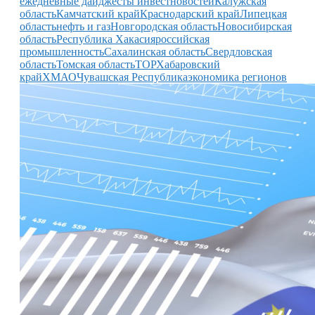
ежедневные дайджесты инвестновостей
Калужская
область
Камчатский край
Краснодарский край
Липецкая
область
нефть и газ
Новгородская область
Новосибирская
область
Республика Хакасия
российская
промышленность
Сахалинская область
Свердловская
область
Томская область
ТОР
Хабаровский
край
ХМАО
Чувашская Республика
экономика регионов