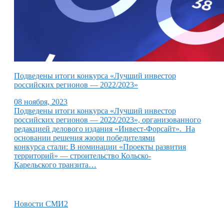
Подведены итоги конкурса «Лучший инвестор
российских регионов — 2022/2023»
08 ноября, 2023
Подведены итоги конкурса «Лучший инвестор
российских регионов — 2022/2023», организованного
редакцией делового издания «Инвест-Форсайт». На
основании решения жюри победителями
конкурса стали: В номинации «Проекты развития
территорий» — строительство Кольско-
Карельского транзита…
Новости СМИ2