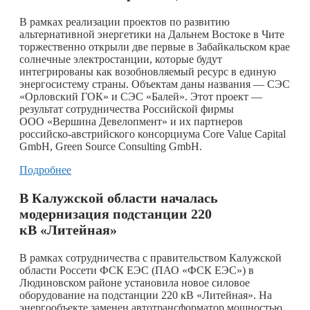
В рамках реализации проектов по развитию
альтернативной энергетики на Дальнем Востоке в Чите
торжественно открыли две первые в Забайкальском крае
солнечные электростанции, которые будут
интегрированы как возобновляемый ресурс в единую
энергосистему страны. Объектам даны названия — СЭС
«Орловский ГОК» и СЭС «Балей». Этот проект —
результат сотрудничества Российской фирмы
ООО «Вершина Девелопмент» и их партнеров
российско-австрийского консорциума Core Value Capital
GmbH, Green Source Consulting GmbH.
Подробнее
В Калужской области началась
модернизация подстанции 220
кВ «Литейная»
В рамках сотрудничества с правительством Калужской
области Россети ФСК ЕЭС (ПАО «ФСК ЕЭС») в
Людиновском районе установила новое силовое
оборудование на подстанции 220 кВ «Литейная». На
энергообъекте заменен автотрансформатор мощностью