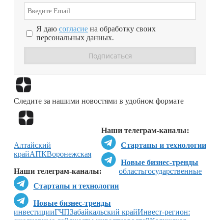
Я даю
согласие
на обработку своих
персональных данных.
Перейти в
Дзен
Следите за нашими новостями в удобном формате
Перейти в
Дзен
Наши телеграм-каналы:
Алтайский
Стартапы и технологии
край
АПК
Воронежская
Новые бизнес-тренды
Наши телеграм-каналы:
область
государственные
Стартапы и технологии
Новые бизнес-тренды
инвестиции
ГЧП
Забайкальский край
Инвест-регион: