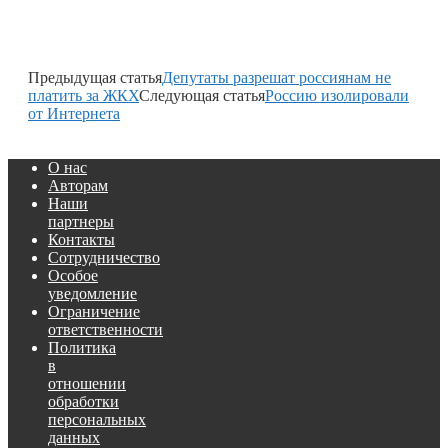
Предыдущая статья
Депутаты разрешат россиянам не
платить за ЖКХ
Следующая статья
Россию изолировали
от Интернета
О нас
Авторам
Наши
партнеры
Контакты
Сотрудничество
Особое
уведомление
Ограничение
ответственности
Политика
в
отношении
обработки
персональных
данных