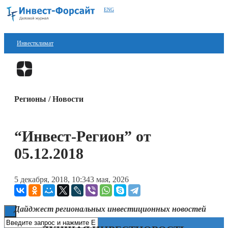
ENG
Инвестклимат
Финансы
Перейти в
Дзен
Инвестиции
Регионы / Новости
Блокчейн
Стартапы
“Инвест-Регион” от
Технологии
05.12.2018
ESG
5 декабря, 2018, 10:34
3 мая, 2026
Книги
Дайджест региональных инвестиционных новостей