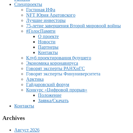
Спецпроекты
Гостиная ИФа
NFT Юрия Аратовского
Лучшие инвесторы
75-летие завершения Второй мировоой войны
#ГолосПамяти
О проекте
Новости
Партнеры
Контакты
Клуб проектирования будущего
Экономика коронавируса
Говорят эксперты РАНХиГС
Говорят эксперты Финуниверситета
Арктика
Гайдаровский форум
Конкурс «Цифровой прорыв»
Положение
Заявка/Скачать
Контакты
Archives
Август 2026