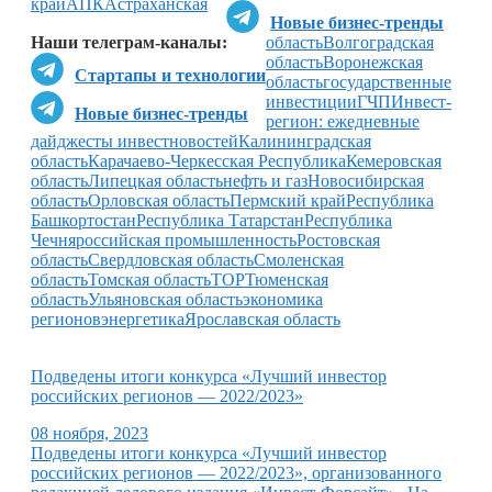
край
АПК
Астраханская
Новые бизнес-тренды
Наши телеграм-каналы:
область
Волгоградская
область
Воронежская
Стартапы и технологии
область
государственные
инвестиции
ГЧП
Инвест-
Новые бизнес-тренды
регион: ежедневные
дайджесты инвестновостей
Калининградская
область
Карачаево-Черкесская Республика
Кемеровская
область
Липецкая область
нефть и газ
Новосибирская
область
Орловская область
Пермский край
Республика
Башкортостан
Республика Татарстан
Республика
Чечня
российская промышленность
Ростовская
область
Свердловская область
Смоленская
область
Томская область
ТОР
Тюменская
область
Ульяновская область
экономика
регионов
энергетика
Ярославская область
Подведены итоги конкурса «Лучший инвестор
российских регионов — 2022/2023»
08 ноября, 2023
Подведены итоги конкурса «Лучший инвестор
российских регионов — 2022/2023», организованного