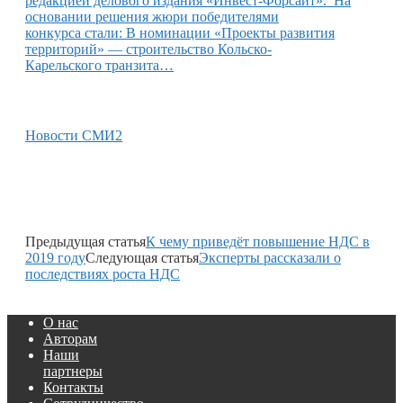
редакцией делового издания «Инвест-Форсайт». На
основании решения жюри победителями
конкурса стали: В номинации «Проекты развития
территорий» — строительство Кольско-
Карельского транзита…
Новости СМИ2
Предыдущая статья
К чему приведёт повышение НДС в
2019 году
Следующая статья
Эксперты рассказали о
последствиях роста НДС
О нас
Авторам
Наши
партнеры
Контакты