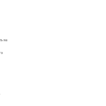
ть на
го
.