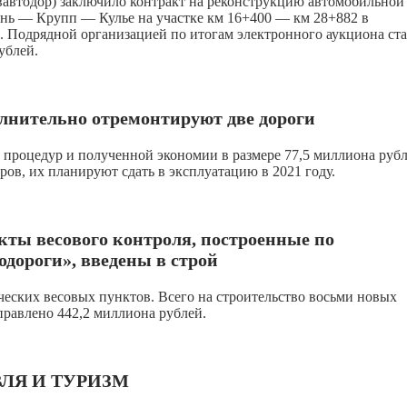
вавтодор) заключило контракт на реконструкцию автомобильной
онь — Крупп — Кулье на участке км 16+400 — км 28+882 в
. Подрядной организацией по итогам электронного аукциона ст
ублей.
олнительно отремонтируют две дороги
процедур и полученной экономии в размере 77,5 миллиона рубл
ров, их планируют сдать в эксплуатацию в 2021 году.
кты весового контроля, построенные по
дороги», введены в строй
ческих весовых пунктов. Всего на строительство восьми новых
правлено 442,2 миллиона рублей.
ЛЯ И ТУРИЗМ