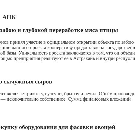
АПК
 забою и глубокой переработке мяса птицы
унов принял участие в официальном открытии объекта по забою
ацию данного проекта кооперативу предоставлена государственн
ой базы. Уникальность проекта заключается в том, что он объед
мощью предприятия реализуют ее в Астрахань и внутри республи
во сычужных сыров
т включает рикотту, сулгуни, брынзу и чечил. Объём производс
ё — исключительно собственное. Сумма финансовых вложений
окупку оборудования для фасовки овощей