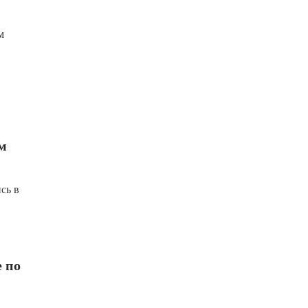
м
м
сь в
 по