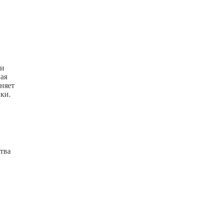
 и
ая
иняет
ки.
тва