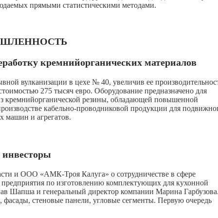
людаемых прямыми статистическими методами.
ШЛЕННОСТЬ
еработку кремнийорганических материалов
ной вулканизации в цехе № 40, увеличив ее производительнос
стоимостью 275 тысяч евро. Оборудование предназначено для
из кремнийорганической резины, обладающей повышенной
производстве кабельно-проводниковой продукции для подвижно
х машин и агрегатов.
 инвесторы
асти и ООО «АМК-Троя Калуга» о сотрудничестве в сфере
» предприятия по изготовлению комплектующих для кухонной
лав Шапша и генеральный директор компании Марина Гарбузова
фасады, стеновые панели, угловые сегменты. Первую очередь