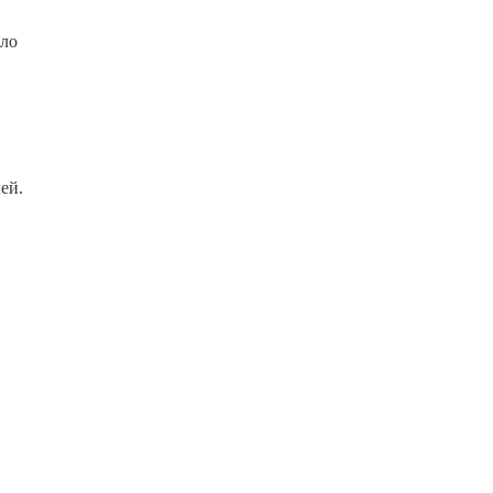
ало
ей.