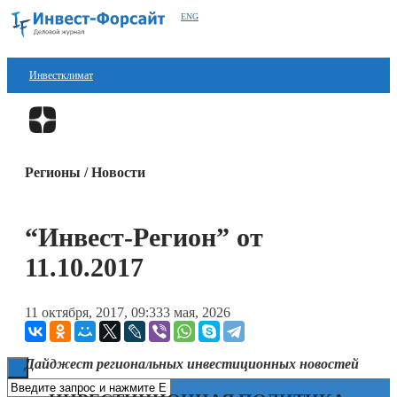
ENG
Инвестклимат
Финансы
Перейти в
Дзен
Инвестиции
Регионы / Новости
Блокчейн
Стартапы
“Инвест-Регион” от
Технологии
11.10.2017
ESG
11 октября, 2017, 09:33
3 мая, 2026
Книги
Дайджест региональных инвестиционных новостей