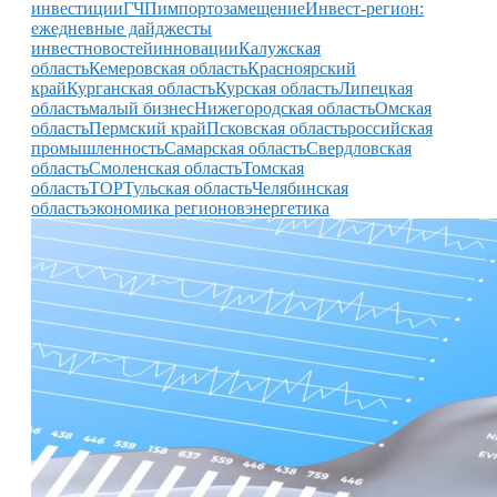
инвестиции
ГЧП
импортозамещение
Инвест-регион:
ежедневные дайджесты
инвестновостей
инновации
Калужская
область
Кемеровская область
Красноярский
край
Курганская область
Курская область
Липецкая
область
малый бизнес
Нижегородская область
Омская
область
Пермский край
Псковская область
российская
промышленность
Самарская область
Свердловская
область
Смоленская область
Томская
область
ТОР
Тульская область
Челябинская
область
экономика регионов
энергетика