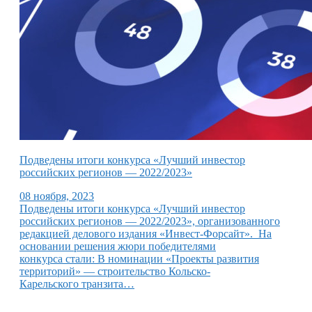
Подведены итоги конкурса «Лучший инвестор
российских регионов — 2022/2023»
08 ноября, 2023
Подведены итоги конкурса «Лучший инвестор
российских регионов — 2022/2023», организованного
редакцией делового издания «Инвест-Форсайт». На
основании решения жюри победителями
конкурса стали: В номинации «Проекты развития
территорий» — строительство Кольско-
Карельского транзита…