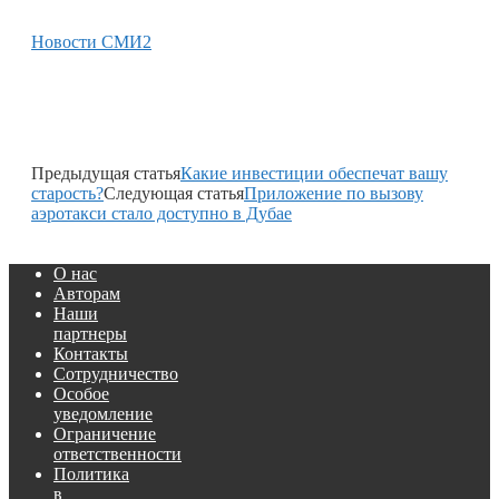
Новости СМИ2
Предыдущая статья
Какие инвестиции обеспечат вашу
старость?
Следующая статья
Приложение по вызову
аэротакси стало доступно в Дубае
О нас
Авторам
Наши
партнеры
Контакты
Сотрудничество
Особое
уведомление
Ограничение
ответственности
Политика
в