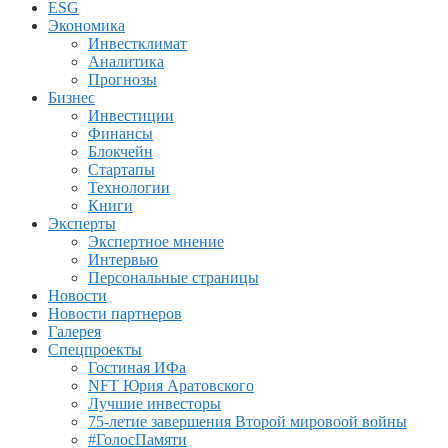
ESG
Экономика
Инвестклимат
Аналитика
Прогнозы
Бизнес
Инвестиции
Финансы
Блокчейн
Стартапы
Технологии
Книги
Эксперты
Экспертное мнение
Интервью
Персональные страницы
Новости
Новости партнеров
Галерея
Спецпроекты
Гостиная ИФа
NFT Юрия Аратовского
Лучшие инвесторы
75-летие завершения Второй мировоой войны
#ГолосПамяти