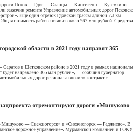
ой дороги Псков — Гдов — Сланцы — Кингисепп — Куземкино —
али заказчик ремонта Управление автомобильных дорог Псковск
строй». Еще один отрезок Гдовской трассы длиной 7,3 км
бщая стоимость работ составит около 567 млн рублей. Средства
родской области в 2021 году направят 365
 Саратов в Шатковском районе в 2021 году в рамках националь
“ будет направлено 365 млн рублей», — сообщил губернатор
автомобильных дорог региона заключило контракт с
 нацпроекта отремонтируют дороги «Мишуково
г «Мишуково — Снежногорск» и «Снежногорск — Гаджиево». В
анское дорожное управление». Мурманской компанией и ГОКУ