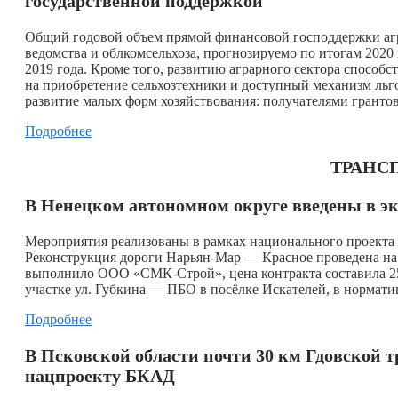
государственной поддержкой
Общий годовой объем прямой финансовой господдержки агр
ведомства и облкомсельхоза, прогнозируемо по итогам 2020 
2019 года. Кроме того, развитию аграрного сектора спосо
на приобретение сельхозтехники и доступный механизм льг
развитие малых форм хозяйствования: получателями гранто
Подробнее
ТРАНСП
В Ненецком автономном округе введены в э
Мероприятия реализованы в рамках национального проекта 
Реконструкция дороги Нарьян-Мар — Красное проведена на 
выполнило ООО «СМК-Строй», цена контракта составила 250
участке ул. Губкина — ПБО в посёлке Искателей, в нормат
Подробнее
В Псковской области почти 30 км Гдовской т
нацпроекту БКАД