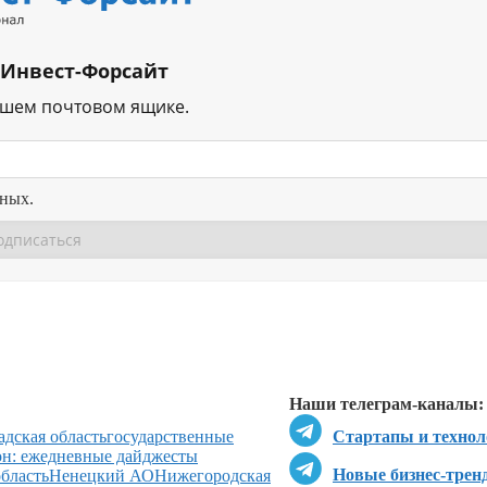
 Инвест-Форсайт
ашем почтовом ящике.
нных.
Перейти в
Перейти в
Д
Наши телеграм-каналы:
адская область
государственные
Стартапы и технол
он: ежедневные дайджесты
Новые бизнес-трен
бласть
Ненецкий АО
Нижегородская