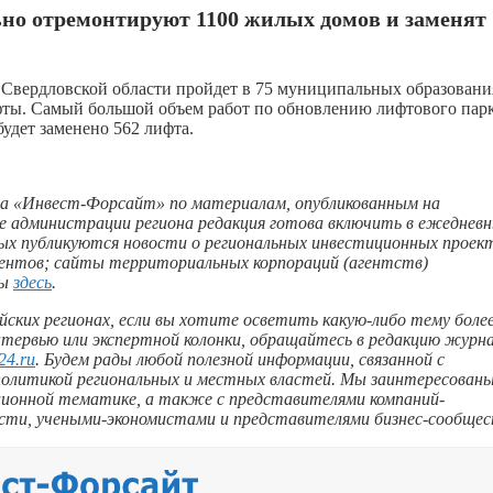
льно отремонтируют 1100 жилых домов и заменят
 Свердловской области пройдет в 75 муниципальных образовани
фты. Самый большой объем работ по обновлению лифтового пар
удет заменено 562 лифта.
а «Инвест-Форсайт» по материалам, опубликованным на
ке администрации региона редакция готова включить в ежеднев
х публикуются новости о региональных инвестиционных проект
ентов; сайты территориальных корпораций (агентств)
ны
здесь
.
ийских регионах, если вы хотите осветить какую-либо тему боле
тервью или экспертной колонки, обращайтесь в редакцию журн
24.ru
. Будем рады любой полезной информации, связанной с
олитикой региональных и местных властей. Мы заинтересованы
ионной тематике, а также с представителями компаний-
асти, учеными-экономистами и представителями бизнес-сообщес