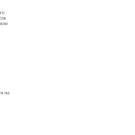
го
еля
овли
ги на