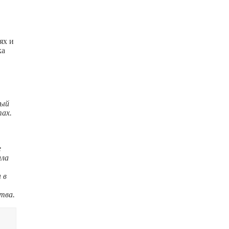
ях и
ка
ный
ах.
е
ала
 в
тва.