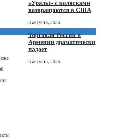
«Уралы» с колясками
возвращаются в США
6 августа, 2026
Торговля России и
Армении драматически
падает
йске
6 августа, 2026
38
ния
екты