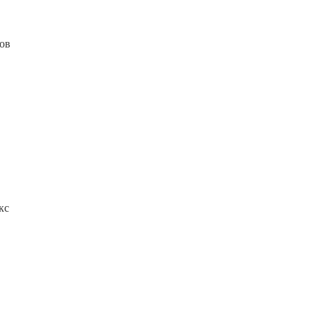
ов
кс